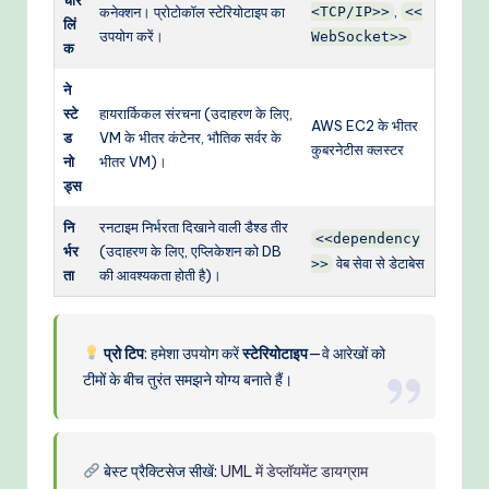
,
कनेक्शन। प्रोटोकॉल स्टेरियोटाइप का
<TCP/IP>>
<<
लिं
उपयोग करें।
WebSocket>>
क
ने
स्टे
हायरार्किकल संरचना (उदाहरण के लिए,
AWS EC2 के भीतर
ड
VM के भीतर कंटेनर, भौतिक सर्वर के
कुबरनेटीस क्लस्टर
नो
भीतर VM)।
ड्स
नि
रनटाइम निर्भरता दिखाने वाली डैश्ड तीर
<<dependency
र्भर
(उदाहरण के लिए, एप्लिकेशन को DB
वेब सेवा से डेटाबेस
>>
ता
की आवश्यकता होती है)।
प्रो टिप
: हमेशा उपयोग करें
स्टेरियोटाइप
—वे आरेखों को
टीमों के बीच तुरंत समझने योग्य बनाते हैं।
बेस्ट प्रैक्टिसेज सीखें:
UML में डेप्लॉयमेंट डायग्राम