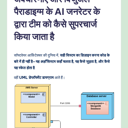
-
P
पैराडाइग्म के AI जनरेटर के
r
द्वारा टीम को कैसे सुपरचार्ज
o
किया जाता है
v
e
n
सॉफ्टवेयर आर्किटेक्चर की दुनिया में,
सही सिस्टम का डिज़ाइन करना कोड के
बारे में ही नहीं है—यह
कहाँ
सिस्टम कहाँ चलता है, यह कैसे जुड़ता है, और कैसे
A
यह स्केल होता है
.
I
वहीं
UML डेप्लॉयमेंट डायग्राम
आते हैं।
W
o
r
k
fl