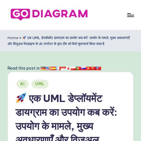
Skip
to
G
content
o
Home
»
एक UML डेप्लॉयमेंट डायग्राम का उपयोग कब करें: उपयोग के मामले, मुख्य अवधारणाएँ
और विजुअल पैराडाइग्म के AI जनरेटर के द्वारा टीम को कैसे सुपरचार्ज किया जाता है
D
ia
g
Read this post in:
ra
Posted
AI
UML
m
in
एक UML डेप्लॉयमेंट
In
di
डायग्राम का उपयोग कब करें:
a
उपयोग के मामले, मुख्य
n
अवधारणाएँ और विजुअल