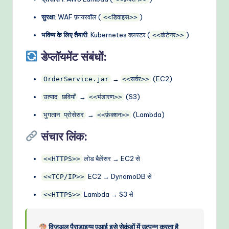
सुरक्षा
: WAF फ़ायरवॉल (
)
<<डिवाइस>>
भविष्य के लिए तैयारी
: Kubernetes क्लस्टर (
)
<<कंटेनर>>
डेप्लॉयमेंट संबंधों:
→
(EC2)
OrderService.jar
<<सर्वर>>
→
(S3)
उत्पाद छवियाँ
<<भंडारण>>
→
(Lambda)
भुगतान प्रोसेसर
<<फ़ंक्शन>>
संचार लिंक:
लोड बैलेंसर → EC2 से
<<HTTPS>>
EC2 → DynamoDB से
<<TCP/IP>>
Lambda → S3 से
<<HTTPS>>
विजुअल पैराडाइग्म एआई इसे सेकंडों में उत्पन्न करता है