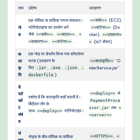
तत्व
उद्देश्य
उदाहरण
(EC2),
एक भौतिक या तार्किक गणना संसाधन।
<<सर्वर>>
स्टेरियोटाइप्स का उपयोग करें
(Do
नो
<<कंटेनर>>
जैसे
,
,
ड
<<सर्वर>>
<<बादल>>
<
cker),
<<उपकरण>
,
.
<उपकरण>>
<<कंटेनर>>
(IoT सेंसर)
>
एक नोड पर डेप्लॉय किया गया सॉफ्टवेयर
क
घटक (उदाहरण के
“O
ला
<<कलाकृति>>
लिए
,
,
,
कृ
.jar
.exe
.json
.
rderService.jar”
ति
).
dockerfile
डे
से
<<deploy>>
प्लॉ
दर्शाता है कि कलाकृति कहाँ चलती है।
यमें
PaymentProce
बिंदीदार तीर के
ट
तक
ssor.jar
<
साथ
स्टेरियोटाइप।
<<deploy>>
संबं
<server>>
ध
सं
,
<<HTTPS>>
<
नोड्स के बीच भौतिक या तार्किक
चार