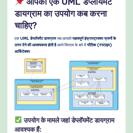
आपको एक UML डेप्लॉयमेंट
e
डायग्राम का उपयोग कब करना
t
चाहिए?
h
o
एक
UML डेप्लॉयमेंट डायग्राम
जब आपको
महत्वपूर्ण इंफ्रास्ट्रक्चर प्रश्नों के
उत्तर देने की आवश्यकता होती है
अपने सिस्टम के बारे में
भौतिक (रनटाइम)
d
आर्किटेक्चर
.
s
उपयोग के मामले जहां डेप्लॉयमेंट डायग्राम
आवश्यक हैं
: