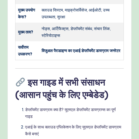
मुख्य उपयोग
क्लाउड सिस्टम, माइक्रोसर्विसेज, आईओटी, उच्च
केस?
उपलब्धता, सुरक्षा
नोड्स, आर्टिफैक्ट्स, डेप्लॉयमेंट संबंध, संचार लिंक,
मुख्य तत्व?
स्टेरियोटाइप्स
सर्वोत्तम
विजुअल पैराडाइग्म का एआई डेप्लॉयमेंट डायग्राम जनरेटर
उपकरण?
इस गाइड में सभी संसाधन
(आसान पहुंच के लिए एम्बेडेड)
डेप्लॉयमेंट डायग्राम क्या है? यूएमएल डेप्लॉयमेंट डायग्राम्स का पूर्ण
गाइड
एआई के साथ क्लाउड एप्लिकेशन के लिए यूएमएल डेप्लॉयमेंट डायग्राम
कैसे बनाएं