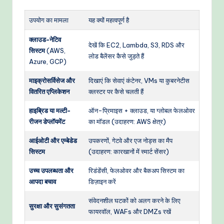
उपयोग का मामला
यह क्यों महत्वपूर्ण है
क्लाउड-नेटिव
देखें कि EC2, Lambda, S3, RDS और
सिस्टम
(AWS,
लोड बैलेंसर कैसे जुड़ते हैं
Azure, GCP)
माइक्रोसर्विसेज और
दिखाएं कि सेवाएं कंटेनर, VMs या कुबरनेटीस
वितरित एप्लिकेशन
क्लस्टर पर कैसे चलती हैं
हाइब्रिड या मल्टी-
ऑन-प्रिमाइस + क्लाउड, या ग्लोबल फेलओवर
रीजन डेप्लॉयमेंट
का मॉडल (उदाहरण: AWS क्षेत्र)
आईओटी और एम्बेडेड
उपकरणों, गेटवे और एज नोड्स का मैप
सिस्टम
(उदाहरण: कारखानों में स्मार्ट सेंसर)
उच्च उपलब्धता और
रिडंडेंसी, फेलओवर और बैकअप सिस्टम का
आपदा बचाव
डिज़ाइन करें
संवेदनशील घटकों को अलग करने के लिए
सुरक्षा और सुसंगतता
फायरवॉल, WAFs और DMZs रखें