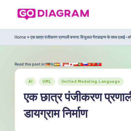
Skip
to
G
content
o
Home
»
एक छात्र पंजीकरण प्रणाली बनाना: विजुअल पैराडाइग्म के साथ एआई-संच
D
ia
Read this post in:
g
Posted
AI
UML
Unified Modeling Language
r
in
एक छात्र पंजीकरण प्रणाल
a
डायग्राम निर्माण
m
In