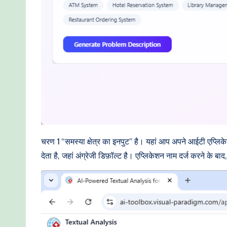
o
d
e
r
n
T
e
चरण 1 “समस्या क्षेत्र का इनपुट” है। यहां आप अपने आईटी एप्लिक
c
देता है, जहां अंग्रेजी डिफ़ॉल्ट है। एप्लिकेशन नाम दर्ज करने के
h
M
e