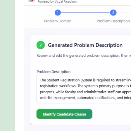
t
h
o
d
s