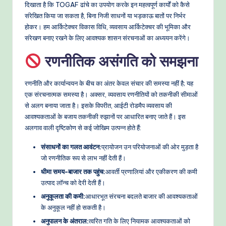
o
दिखाता है कि TOGAF ढांचे का उपयोग करके इन महत्वपूर्ण कार्यों को कैसे
संरेखित किया जा सकता है, बिना निजी साधनों या भड़काऊ बातों पर निर्भर
w
होकर। हम आर्किटेक्चर विकास विधि, व्यवसाय आर्किटेक्चर की भूमिका और
s
संरेखण बनाए रखने के लिए आवश्यक शासन संरचनाओं का अध्ययन करेंगे।
&
रणनीतिक असंगति को समझना
M
रणनीति और कार्यान्वयन के बीच का अंतर केवल संचार की समस्या नहीं है; यह
o
एक संरचनात्मक समस्या है। अक्सर, व्यवसाय रणनीतियों को तकनीकी सीमाओं
d
से अलग बनाया जाता है। इसके विपरीत, आईटी रोडमैप व्यवसाय की
आवश्यकताओं के बजाय तकनीकी रुझानों पर आधारित बनाए जाते हैं। इस
e
अलगाव वाली दृष्टिकोण से कई जोखिम उत्पन्न होते हैं:
rn
संसाधनों का गलत आवंटन:
प्रायोजन उन परियोजनाओं की ओर मुड़ता है
T
जो रणनीतिक रूप से लाभ नहीं देती हैं।
e
धीमा समय-बाजार तक पहुंच:
आवर्ती प्रणालियां और एकीकरण की कमी
उत्पाद लॉन्च को देरी देती हैं।
c
अनुकूलता की कमी:
आधारभूत संरचना बदलते बाजार की आवश्यकताओं
h
के अनुकूल नहीं हो सकती है।
M
अनुपालन के अंतराल:
त्वरित गति के लिए नियामक आवश्यकताओं को