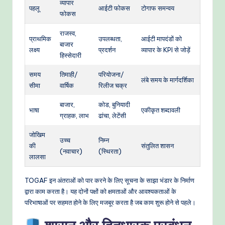
व्यापार
पहलू
आईटी फोकस
टोगाफ समन्वय
फोकस
राजस्व,
प्राथमिक
उपलब्धता,
आईटी मापदंडों को
बाजार
लक्ष्य
प्रदर्शन
व्यापार के KPI से जोड़ें
हिस्सेदारी
समय
तिमाही/
परियोजना/
लंबे समय के मार्गदर्शिका
सीमा
वार्षिक
रिलीज चक्र
बाजार,
कोड, बुनियादी
भाषा
एकीकृत शब्दावली
ग्राहक, लाभ
ढांचा, लेटेंसी
जोखिम
उच्च
निम्न
की
संतुलित शासन
(नवाचार)
(स्थिरता)
लालसा
TOGAF इन अंतराओं को पार करने के लिए सूचना के साझा भंडार के निर्माण
द्वारा काम करता है। यह दोनों पक्षों को क्षमताओं और आवश्यकताओं के
परिभाषाओं पर सहमत होने के लिए मजबूर करता है जब काम शुरू होने से पहले।