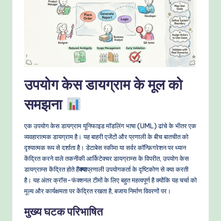
o
w
s
&
M
उपयोग केस डायग्राम के मूल को
o
समझना
d
e
एक उपयोग केस डायग्राम यूनिफाइड मॉडलिंग भाषा (UML) ढांचे के भीतर एक
rn
व्यवहारात्मक डायग्राम है। यह बाहरी एजेंटों और प्रणाली के बीच बातचीत को
दृश्यात्मक रूप से दर्शाता है। डेटाबेस स्कीमा या सर्वर कॉन्फ़िगरेशन पर ध्यान
T
केंद्रित करने वाले तकनीकी आर्किटेक्चर डायग्राम्स के विपरीत, उपयोग केस
e
डायग्राम्स केंद्रित होते हैं
क्या
प्रणाली उपयोगकर्ता के दृष्टिकोण से क्या करती
है। यह अंतर क्रॉस-फंक्शनल टीमों के लिए बहुत महत्वपूर्ण है क्योंकि यह चर्चा को
c
मूल्य और कार्यक्षमता पर केंद्रित रखता है, बजाय निर्माण विवरणों पर।
h
मुख्य घटक परिभाषित
M