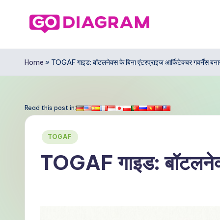
Skip
to
G
content
o
Home
»
TOGAF गाइड: बॉटलनेक्स के बिना एंटरप्राइज आर्किटेक्चर गवर्नेंस बना
D
ia
Read this post in:
g
Posted
TOGAF
r
in
TOGAF गाइड: बॉटलनेक्स क
a
m
In