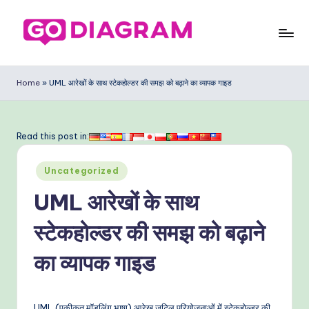
Skip
to
G
content
o
Home
»
UML आरेखों के साथ स्टेकहोल्डर की समझ को बढ़ाने का व्यापक गाइड
D
ia
Read this post in:
g
Posted
ra
Uncategorized
in
m
UML आरेखों के साथ
In
स्टेकहोल्डर की समझ को बढ़ाने
di
का व्यापक गाइड
a
n
UML (एकीकृत मॉडलिंग भाषा) आरेख जटिल परियोजनाओं में स्टेकहोल्डर की