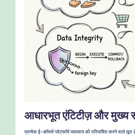
I
W
o
r
kf
lo
w
s
&
आधारभूत एंटिटीज़ और मुख्य 
M
प्रत्येक ई-कॉमर्स प्लेटफॉर्म व्यवसाय को परिभाषित करने वाले मूल डे