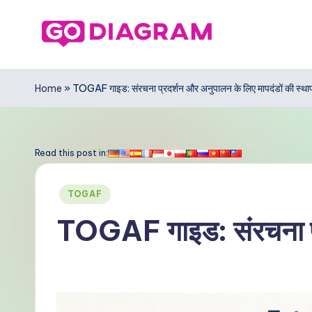
Skip
to
G
content
o
Home
»
TOGAF गाइड: संरचना प्रदर्शन और अनुपालन के लिए मापदंडों की स्था
D
ia
Read this post in:
g
Posted
TOGAF
r
in
TOGAF गाइड: संरचना प्र
a
m
In