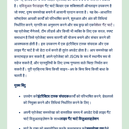
-
है। द
विजुअल पैराडाइम
गैंट चार्ट बिल्डर एक शक्तिशाली ऑनलाइन उपकरण है
P
जो स्पष्ट, दृश्य समयरेखा बनाने में आसानी प्रदान करता है। यह वेब-आधारित
r
सॉफ्टवेयर आपकी कार्यों को परिभाषित करने, शुरुआत और अंत की तिथियां
निर्धारित करने, प्रगति का अनुसरण करने और सब कुछ को एक
पेशेवर गैंट चार्ट
।
o
यह प्रोजेक्ट मैनेजर्स, टीम लीडर्स और किसी भी व्यक्ति के लिए एक सरल, स्पष्ट
v
समाधान है जिसे प्रोजेक्ट समय सारणी की योजना बनाने और संचार करने की
आवश्यकता होती है। इस उपकरण में एक इंटरैक्टिव टास्क संपादक और एक
e
लाइव गैंट चार्ट है जो डेटा दर्ज करते ही तुरंत अपडेट होता है। आप समयरेखा को
n
कस्टमाइज़ कर सकते हैं, अपने प्रोजेक्ट को JSON के रूप में स्थानीय रूप से
सहेज सकते हैं, और प्रस्तुतियों के लिए उच्च गुणवत्ता वाले चित्र निर्यात कर
A
सकते हैं। पूरी प्रक्रिया बिना किसी साइन-अप के बिना बिना किसी बाधा के
I
चलती है।
W
मुख्य बिंदु
o
उपयोग करें
इंटरैक्टिव टास्क संपादक
कार्यों को परिभाषित करने, डेवलपर्स
को नियुक्त करने और तिथियां निर्धारित करने के लिए।
r
अपनी प्रोजेक्ट समयरेखा को वास्तविक समय में अपडेट देखें लाइव गैंट
k
चार्ट विज़ुअलाइज़ेशन के साथ
लाइव गैंट चार्ट विज़ुअलाइज़ेशन
.
fl
चार्ट के दृश्य को समायोजित करके कस्टमाइज़ करें
समयरेखा गुण
जैसे