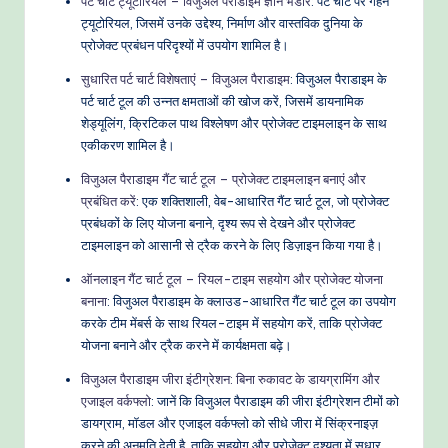
पर्ट चार्ट ट्यूटोरियल – विजुअल पैराडाइम ज्ञान भंडार
: पर्ट चार्ट पर गहन
ट्यूटोरियल, जिसमें उनके उद्देश्य, निर्माण और वास्तविक दुनिया के
प्रोजेक्ट प्रबंधन परिदृश्यों में उपयोग शामिल है।
सुधारित पर्ट चार्ट विशेषताएं – विजुअल पैराडाइम
: विजुअल पैराडाइम के
पर्ट चार्ट टूल की उन्नत क्षमताओं की खोज करें, जिसमें डायनामिक
शेड्यूलिंग, क्रिटिकल पाथ विश्लेषण और प्रोजेक्ट टाइमलाइन के साथ
एकीकरण शामिल है।
विजुअल पैराडाइम गैंट चार्ट टूल – प्रोजेक्ट टाइमलाइन बनाएं और
प्रबंधित करें
: एक शक्तिशाली, वेब-आधारित गैंट चार्ट टूल, जो प्रोजेक्ट
प्रबंधकों के लिए योजना बनाने, दृश्य रूप से देखने और प्रोजेक्ट
टाइमलाइन को आसानी से ट्रैक करने के लिए डिज़ाइन किया गया है।
ऑनलाइन गैंट चार्ट टूल – रियल-टाइम सहयोग और प्रोजेक्ट योजना
बनाना
: विजुअल पैराडाइम के क्लाउड-आधारित गैंट चार्ट टूल का उपयोग
करके टीम मेंबर्स के साथ रियल-टाइम में सहयोग करें, ताकि प्रोजेक्ट
योजना बनाने और ट्रैक करने में कार्यक्षमता बढ़े।
विजुअल पैराडाइम जीरा इंटीग्रेशन: बिना रुकावट के डायग्रामिंग और
एजाइल वर्कफ्लो
: जानें कि विजुअल पैराडाइम की जीरा इंटीग्रेशन टीमों को
डायग्राम, मॉडल और एजाइल वर्कफ्लो को सीधे जीरा में सिंक्रनाइज़
करने की अनुमति देती है, ताकि सहयोग और प्रोजेक्ट दृश्यता में सुधार