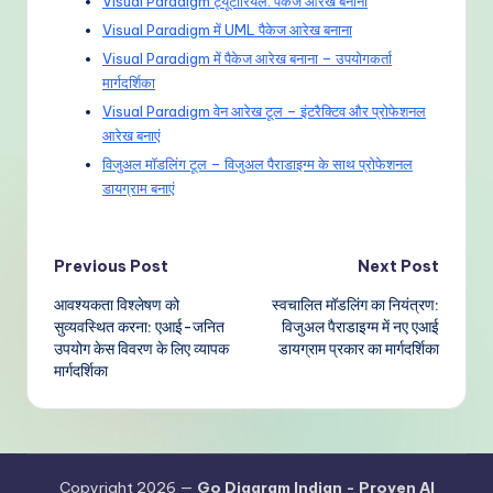
Visual Paradigm ट्यूटोरियल: पैकेज आरेख बनाना
Visual Paradigm में UML पैकेज आरेख बनाना
Visual Paradigm में पैकेज आरेख बनाना – उपयोगकर्ता
मार्गदर्शिका
Visual Paradigm वेन आरेख टूल – इंटरैक्टिव और प्रोफेशनल
आरेख बनाएं
विजुअल मॉडलिंग टूल – विजुअल पैराडाइग्म के साथ प्रोफेशनल
डायग्राम बनाएं
Post
Previous Post
Next Post
आवश्यकता विश्लेषण को
स्वचालित मॉडलिंग का नियंत्रण:
navigation
सुव्यवस्थित करना: एआई-जनित
विजुअल पैराडाइग्म में नए एआई
उपयोग केस विवरण के लिए व्यापक
डायग्राम प्रकार का मार्गदर्शिका
मार्गदर्शिका
Copyright 2026 —
Go Diagram Indian - Proven AI