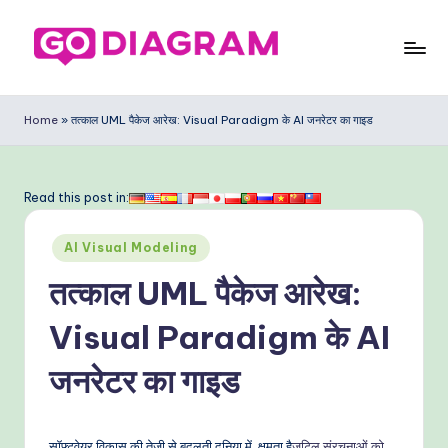
Skip
to
G
content
o
Home
»
तत्काल UML पैकेज आरेख: Visual Paradigm के AI जनरेटर का गाइड
D
ia
Read this post in:
g
Posted
ra
AI Visual Modeling
in
m
तत्काल UML पैकेज आरेख:
In
Visual Paradigm के AI
di
जनरेटर का गाइड
a
n
सॉफ्टवेयर विकास की तेजी से बदलती दुनिया में, क्षमता है
जटिल संरचनाओं को