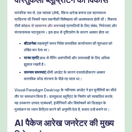
o
w
पारंपरिक रूप से, एक व्यापक UML पैकेज आरेख बनाना एक श्रमसाध्य
प्रक्रिया थी जिसमें गहन तकनीकी विशेषज्ञता की आवश्यकता होती थी। विकास
s
टीमों को
हाथ से पहचानना और बनाना
बड़े प्रणालियों के लिए संबंध, निर्भरताएं और
&
संरचनात्मक पदानुक्रम। इस हाथ से दृष्टिकोण के कारण अक्सर होता था:
M
बॉटलनेक:
महत्वपूर्ण समय निवेश वास्तविक कार्यान्वयन की शुरुआत को
लंबित कर देता था।
o
मानव त्रुटि:
हाथ से मैपिंग असंगतियों और लापरवाही के लिए अधिक
d
झुकाव रखती है।
e
समन्वय समस्याएं:
धीमी अपडेट के कारण दस्तावेज़ीकरण अक्सर
वास्तविक कोड संरचना के पीछे रह जाता था।
rn
Visual Paradigm Desktop के नवीनतम अपडेट ने इन चुनौतियों का सीधे
T
तौर पर समाधान किया है। वास्तुकला ब्लूप्रिंट के निर्माण को स्वचालित करके,
e
यह उपकरण उत्पाद प्रबंधकों, इंजीनियरों और विश्लेषकों को डिज़ाइन के
मूल्यांकन पर ध्यान केंद्रित करने की अनुमति देता है, बजाय उन्हें बनाने पर।
c
h
AI पैकेज आरेख जनरेटर की मुख्य
M