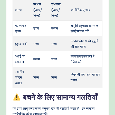
प्रभाव
संभावना
कारक
(उच्च/
(उच्च/
रणनीतिक प्रभाव
निम्न)
निम्न)
नए व्यापार
आपूर्ति श्रृंखला लागत का
उच्च
मध्यम
शुल्क
पुनर्मूल्यांकन करें
उत्पाद फोकस को बुजुर्गों
वृद्ध आबादी
उच्च
उच्च
की ओर बदलें
एआई का
स्वचालन उपकरणों में
मध्यम
उच्च
अपनाना
निवेश करें
स्थानीय
निगरानी करें, अभी बदलाव
पर्यटन
निम्न
निम्न
न करें
उछाल
बचने के लिए सामान्य गलतियाँ
यह ढांचा लागू करते समय अनुभवी टीमें भी गलतियाँ करती हैं। इन सामान्य
त्रुटियों के बारे में जागरूक रहें।