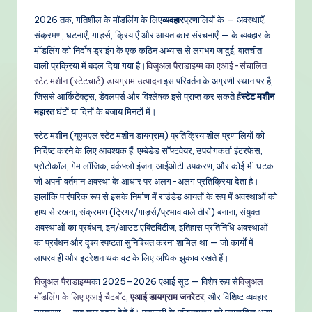
r
2026 तक, गतिशील के मॉडलिंग के लिए
व्यवहार
प्रणालियों के — अवस्थाएँ,
o
संक्रमण, घटनाएँ, गार्ड्स, क्रियाएँ और आयताकार संरचनाएँ — के व्यवहार के
मॉडलिंग को निर्दोष ड्राइंग के एक कठिन अभ्यास से लगभग जादुई, बातचीत
v
वाली प्रक्रिया में बदल दिया गया है।
विजुअल पैराडाइग्म का एआई-संचालित
e
स्टेट मशीन (स्टेटचार्ट) डायग्राम उत्पादन
इस परिवर्तन के अग्रणी स्थान पर है,
जिससे आर्किटेक्ट्स, डेवलपर्स और विश्लेषक इसे प्राप्त कर सकते हैं
स्टेट मशीन
n
महारत
घंटों या दिनों के बजाय मिनटों में।
A
स्टेट मशीन (यूएमएल स्टेट मशीन डायग्राम) प्रतिक्रियाशील प्रणालियों को
I
निर्दिष्ट करने के लिए आवश्यक हैं: एम्बेडेड सॉफ्टवेयर, उपयोगकर्ता इंटरफेस,
प्रोटोकॉल, गेम लॉजिक, वर्कफ्लो इंजन, आईओटी उपकरण, और कोई भी घटक
W
जो अपनी वर्तमान अवस्था के आधार पर अलग-अलग प्रतिक्रिया देता है।
o
हालांकि पारंपरिक रूप से इसके निर्माण में राउंडेड आयतों के रूप में अवस्थाओं को
हाथ से रखना, संक्रमण (ट्रिगर/गार्ड्स/प्रभाव वाले तीरों) बनाना, संयुक्त
r
अवस्थाओं का प्रबंधन, इन/आउट एक्टिविटीज, इतिहास प्रतिनिधि अवस्थाओं
k
का प्रबंधन और दृश्य स्पष्टता सुनिश्चित करना शामिल था — जो कार्यों में
लापरवाही और इटरेशन थकावट के लिए अधिक झुकाव रखते हैं।
fl
विजुअल पैराडाइग्म
का 2025–2026 एआई सूट — विशेष रूप से
विजुअल
o
मॉडलिंग के लिए एआई चैटबॉट
,
एआई डायग्राम जनरेटर
, और विशिष्ट व्यवहार
उपकरण — सब कुछ बदल देते हैं। प्रणाली के जीवनचक्र को प्राकृतिक भाषा