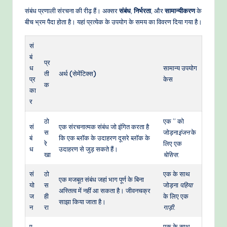
संबंध प्रणाली संरचना की रीढ़ हैं। अक्सर
संबंध
,
निर्भरता
, और
सामान्यीकरण
के
बीच भ्रम पैदा होता है। यहां प्रत्येक के उपयोग के समय का विवरण दिया गया है।
सं
बं
प्र
ध
सामान्य उपयोग
ती
अर्थ (सेमेंटिक्स)
प्र
केस
क
का
र
ठो
एक ” को
सं
एक संरचनात्मक संबंध जो इंगित करता है
स
जोड़ना
इंजन
के
बं
कि एक ब्लॉक के उदाहरण दूसरे ब्लॉक के
रे
लिए एक
ध
उदाहरण से जुड़ सकते हैं।
खा
चेसिस
.
सं
ठो
एक के साथ
एक मजबूत संबंध जहां भाग पूर्ण के बिना
यो
स
जोड़ना
पहिया
अस्तित्व में नहीं आ सकता है। जीवनचक्र
ज
ही
के लिए एक
साझा किया जाता है।
न
रा
गाड़ी
.
ए
एक के साथ