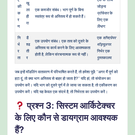
खु
की
जोड़ना
ला
एक कमजोर संबंध। भाग पूर्ण के बिना
क
प्रोफेसर
के
ही
स्वतंत्र रूप से अस्तित्व में हो सकते हैं।
र
लिए एक
रा
ण
विभाग
.
नि
डै
एक
सॉफ्टवेयर
एक उपयोग संबंध। एक तत्व को दूसरे के
र्भ
श्ड
मॉड्यूल
पर
अस्तित्व या कार्य करने के लिए आवश्यकता
र
ती
निर्भर एक
होती है, लेकिन संरचनात्मक रूप से नहीं।
ता
र
पुस्तकालय
.
जब इन्हें मॉडलिंग वातावरण में परिभाषित करते हैं, तो हमेशा पूछें: “अगर मैं पूर्ण को
हटा दूं, तो क्या भाग अस्तित्व से बाहर हो जाता है?” यदि हां, तो संयोजन का
उपयोग करें। यदि भाग को दूसरे पूर्ण में ले जाया जा सकता है, तो एकीकरण का
उपयोग करें। यदि यह केवल एक संदर्भ है, तो निर्भरता का उपयोग करें।
प्रश्न 3: सिस्टम आर्किटेक्चर
के लिए कौन से डायग्राम आवश्यक
हैं?