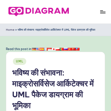
Skip
to
G
content
o
Home
»
भविष्य की संभावना: माइक्रोसर्विसेज आर्किटेक्चर में UML पैकेज डायग्राम की भूमिका
D
ia
Read this post in:
g
Posted
ra
UML
in
m
भविष्य की संभावना:
In
माइक्रोसर्विसेज आर्किटेक्चर में
di
UML पैकेज डायग्राम की
a
n
भूमिका