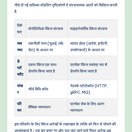
नीचे दी गई तालिका मॉडलिंग दृष्टिकोणों में संरचनात्मक अंतरों को चित्रित करती
है:
विशे
मोनोलिथिक पैकेज संरचना
माइक्रोसर्विस पैकेज संरचना
षता
व्यव
तकनीकी परत (यूआई, तर्क,
व्यापार क्षेत्र (आदेश, इन्वेंटरी,
स्था
डेटा) के आधार पर
उपयोगकर्ता) के आधार पर
डे
एकल पैकेज एक साथ
प्रत्येक पैकेज स्वतंत्र रूप से
प्लॉ
डेप्लॉय किया जाता है
डेप्लॉय किया जाता है
यमेंट
संचा
नेटवर्क प्रोटोकॉल (HTTP,
सीधे विधि कॉल
र
gRPC, MQ)
परि
प्रत्येक सेवा के लिए अलग
वैश्विक नामस्थान
सर
नामस्थान
इस परिवर्तन के लिए पैकेज आरेखों के रखरखाव के तरीके को फिर से सोचने की
आवश्यकता है। एक बार बनाए गए और भूल जाए जाने वाले स्थिर आरेख अब