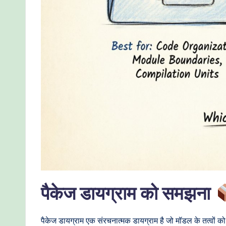
I
W
o
r
kf
lo
w
s
&
पैकेज डायग्राम को समझना
M
पैकेज डायग्राम एक संरचनात्मक डायग्राम है जो मॉडल के तत्वों को स