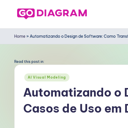
Skip
to
G
content
o
Home
»
Automatizando o Design de Software: Como Trans
D
ia
Read this post in:
g
Posted
AI Visual Modeling
in
r
Automatizando o 
a
Casos de Uso em 
m
P