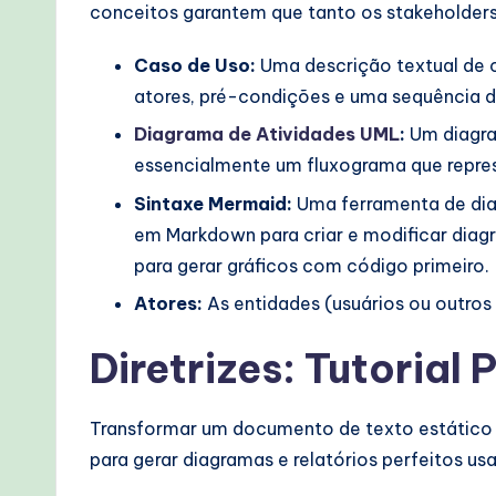
lo
conceitos garantem que tanto os stakeholde
w
Caso de Uso:
Uma descrição textual de c
s
atores, pré-condições e uma sequência d
Diagrama de Atividades UML
:
Um diagra
&
essencialmente um fluxograma que represe
M
Sintaxe Mermaid:
Uma ferramenta de diag
o
em Markdown para criar e modificar diag
para gerar gráficos com código primeiro.
d
Atores:
As entidades (usuários ou outros
e
Diretrizes:
Tutorial 
r
n
Transformar um documento de texto estático 
para gerar diagramas e relatórios perfeitos u
T