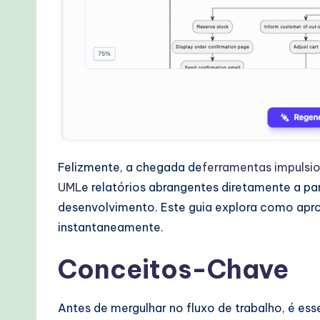
o
v
e
n
A
Felizmente, a chegada de
ferramentas impulsio
I
UML
e relatórios abrangentes diretamente a pa
W
desenvolvimento. Este guia explora como aprov
instantaneamente.
o
r
Conceitos-Chave
kf
Antes de mergulhar no fluxo de trabalho, é e