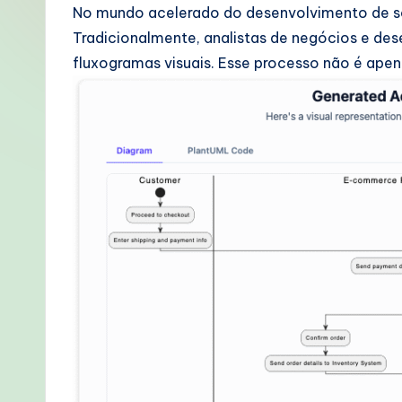
o
No mundo acelerado do desenvolvimento de soft
Tradicionalmente, analistas de negócios e de
rt
fluxogramas visuais. Esse processo não é ap
u
g
u
e
s
e
-
P
r