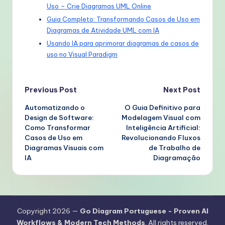
Uso – Crie Diagramas UML Online
Guia Completo: Transformando Casos de Uso em
Diagramas de Atividade UML com IA
Usando IA para aprimorar diagramas de casos de
uso no Visual Paradigm
Post
Previous Post
Next Post
Automatizando o
O Guia Definitivo para
navigation
Design de Software:
Modelagem Visual com
Como Transformar
Inteligência Artificial:
Casos de Uso em
Revolucionando Fluxos
Diagramas Visuais com
de Trabalho de
IA
Diagramação
Copyright 2026 —
Go Diagram Portuguese - Proven AI
Workflows & Modern Tech Methods
. All rights reserved.