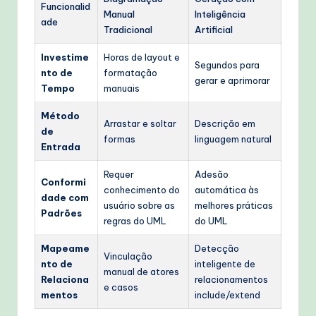
Funcionalid
Manual
Inteligência
ade
Tradicional
Artificial
Investime
Horas de layout e
Segundos para
nto de
formatação
gerar e aprimorar
Tempo
manuais
Método
Arrastar e soltar
Descrição em
de
formas
linguagem natural
Entrada
Requer
Adesão
Conformi
conhecimento do
automática às
dade com
usuário sobre as
melhores práticas
Padrões
regras do UML
do UML
Mapeame
Detecção
Vinculação
nto de
inteligente de
manual de atores
Relaciona
relacionamentos
e casos
mentos
include/extend