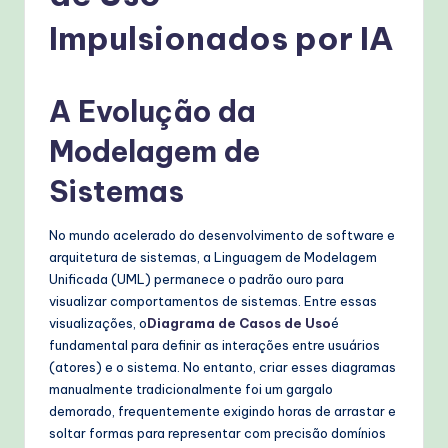
g
Impulsionados por IA
u
e
s
A Evolução da
e
Modelagem de
-
Sistemas
P
r
No mundo acelerado do desenvolvimento de software e
arquitetura de sistemas, a Linguagem de Modelagem
o
Unificada (UML) permanece o padrão ouro para
v
visualizar comportamentos de sistemas. Entre essas
visualizações, o
Diagrama de Casos de Uso
é
e
fundamental para definir as interações entre usuários
n
(atores) e o sistema. No entanto, criar esses diagramas
manualmente tradicionalmente foi um gargalo
A
demorado, frequentemente exigindo horas de arrastar e
I
soltar formas para representar com precisão domínios