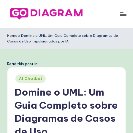
Skip
to
G
content
o
Home
»
Domine o UML: Um Guia Completo sobre Diagramas de
Casos de Uso Impulsionados por IA
D
ia
g
Read this post in:
ra
Posted
AI Chatbot
m
in
Domine o UML: Um
P
Guia Completo sobre
o
rt
Diagramas de Casos
u
de Uso