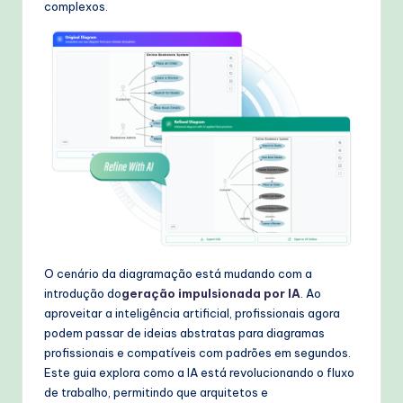
complexos.
W
o
r
k
fl
o
w
s
&
O cenário da diagramação está mudando com a
M
introdução do
geração impulsionada por IA
. Ao
o
aproveitar a inteligência artificial, profissionais agora
podem passar de ideias abstratas para diagramas
d
profissionais e compatíveis com padrões em segundos.
e
Este guia explora como a IA está revolucionando o fluxo
de trabalho, permitindo que arquitetos e
rn