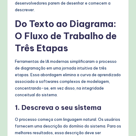
desenvolvedores parem de desenhar e comecem a
T
descrever.
e
Do Texto ao Diagrama:
c
O Fluxo de Trabalho de
h
Três Etapas
M
e
Ferramentas de IA modernas simplificaram o processo
t
de diagramação em uma jornada intuitiva de três
etapas. Essa abordagem elimina a curva de aprendizado
h
associada a softwares complexos de modelagem,
o
concentrando-se, em vez disso, na integridade
conceitual do sistema.
d
1. Descreva o seu sistema
s
O processo começa com linguagem natural. Os usuários
fornecem uma descrição do domínio do sistema. Para os
melhores resultados, essa descrição deve ser