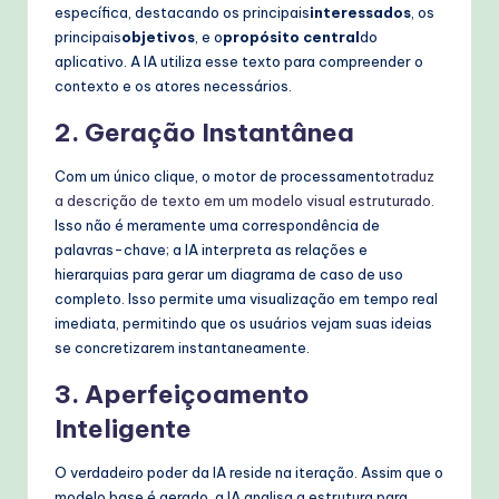
específica, destacando os principais
interessados
, os
principais
objetivos
, e o
propósito central
do
aplicativo. A IA utiliza esse texto para compreender o
contexto e os atores necessários.
2. Geração Instantânea
Com um único clique, o motor de processamento
traduz
a descrição de texto em um modelo visual estruturado
.
Isso não é meramente uma correspondência de
palavras-chave; a IA interpreta as relações e
hierarquias para gerar um diagrama de caso de uso
completo. Isso permite uma visualização em tempo real
imediata, permitindo que os usuários vejam suas ideias
se concretizarem instantaneamente.
3. Aperfeiçoamento
Inteligente
O verdadeiro poder da IA reside na iteração. Assim que o
modelo base é gerado, a IA analisa a estrutura para