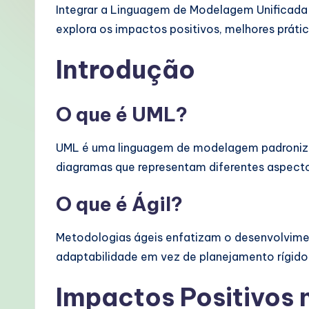
o
Integrar a Linguagem de Modelagem Unificada 
explora os impactos positivos, melhores prát
rt
Introdução
u
g
O que é UML?
u
UML é uma linguagem de modelagem padronizada
e
diagramas que representam diferentes aspect
s
O que é Ágil?
e
Metodologias ágeis enfatizam o desenvolvimento
-
adaptabilidade em vez de planejamento rígid
P
Impactos Positivos 
r