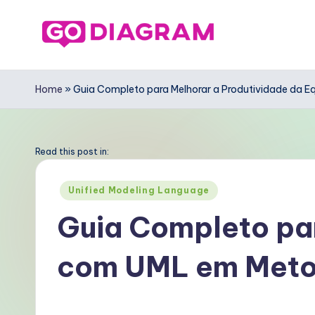
Skip
to
G
content
o
Home
»
Guia Completo para Melhorar a Produtividade da 
D
ia
Read this post in:
g
Posted
Unified Modeling Language
in
r
Guia Completo par
a
com UML em Meto
m
P