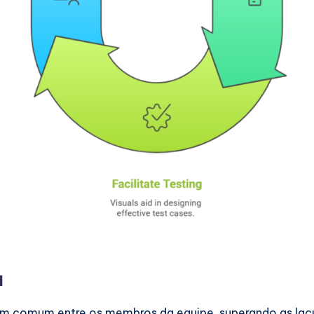
a
 comum entre os membros da equipe, superando as lacun