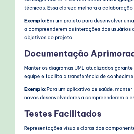
e
técnicos. Essa clareza melhora a colaboração
c
Exemplo:
Em um projeto para desenvolver uma
a compreenderem as interações dos usuários c
h
objetivos do projeto.
M
Documentação Aprimora
e
t
Manter os diagramas UML atualizados garante 
equipe e facilita a transferência de conhecim
h
Exemplo:
Para um aplicativo de saúde, manter
o
novos desenvolvedores a compreenderem a estr
d
Testes Facilitados
s
Representações visuais claras dos componente