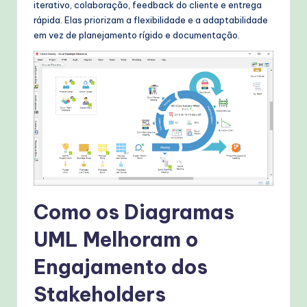
iterativo, colaboração, feedback do cliente e entrega
T
rápida. Elas priorizam a flexibilidade e a adaptabilidade
em vez de planejamento rígido e documentação.
e
c
h
M
e
t
h
o
Como os Diagramas
d
UML Melhoram o
s
Engajamento dos
Stakeholders