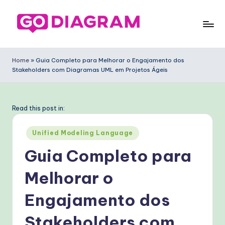
Skip
to
G
content
o
Home
»
Guia Completo para Melhorar o Engajamento dos
Stakeholders com Diagramas UML em Projetos Ágeis
D
ia
g
Read this post in:
ra
Posted
Unified Modeling Language
m
in
Guia Completo para
P
Melhorar o
o
rt
Engajamento dos
u
Stakeholders com