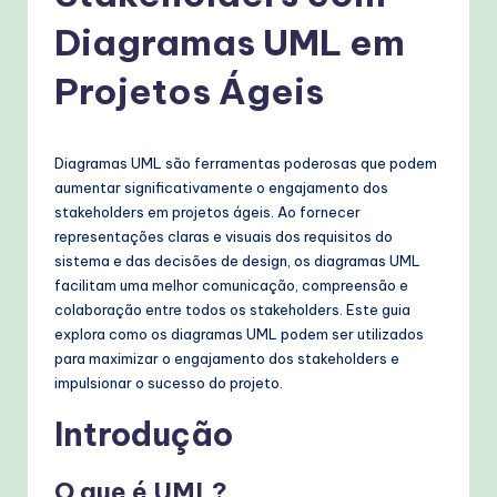
g
Diagramas UML em
u
e
Projetos Ágeis
s
e
Diagramas UML são ferramentas poderosas que podem
-
aumentar significativamente o engajamento dos
stakeholders em projetos ágeis. Ao fornecer
P
representações claras e visuais dos requisitos do
r
sistema e das decisões de design, os diagramas UML
facilitam uma melhor comunicação, compreensão e
o
colaboração entre todos os stakeholders. Este guia
v
explora como os diagramas UML podem ser utilizados
para maximizar o engajamento dos stakeholders e
e
impulsionar o sucesso do projeto.
n
Introdução
A
I
O que é UML?