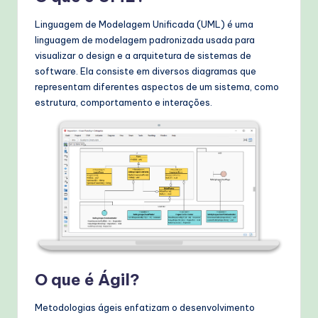
W
Linguagem de Modelagem Unificada (UML) é uma
o
linguagem de modelagem padronizada usada para
r
visualizar o design e a arquitetura de sistemas de
software. Ela consiste em diversos diagramas que
k
representam diferentes aspectos de um sistema, como
fl
estrutura, comportamento e interações.
o
w
s
&
M
o
d
O que é Ágil?
e
Metodologias ágeis enfatizam o desenvolvimento
rn