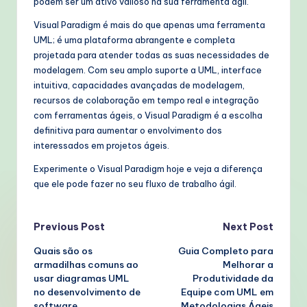
podem ser um ativo valioso na sua ferramenta ágil.
Visual Paradigm é mais do que apenas uma ferramenta
UML; é uma plataforma abrangente e completa
projetada para atender todas as suas necessidades de
modelagem. Com seu amplo suporte a UML, interface
intuitiva, capacidades avançadas de modelagem,
recursos de colaboração em tempo real e integração
com ferramentas ágeis, o Visual Paradigm é a escolha
definitiva para aumentar o envolvimento dos
interessados em projetos ágeis.
Experimente o Visual Paradigm hoje e veja a diferença
que ele pode fazer no seu fluxo de trabalho ágil.
Post
Previous Post
Next Post
Quais são os
Guia Completo para
navigation
armadilhas comuns ao
Melhorar a
usar diagramas UML
Produtividade da
no desenvolvimento de
Equipe com UML em
software
Metodologias Ágeis