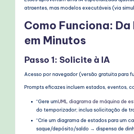
e
atraentes, mas modelos executáveis (via simu
c
Como Funciona: Da 
h
em Minutos
M
e
Passo 1: Solicite à IA
t
Acesso por navegador (versão gratuita para f
h
Prompts eficazes incluem estados, eventos, co
o
“Gere um
UML
diagrama de máquina de e
d
do temporizador; inclua solicitação de t
s
“Crie um diagrama de estados para um cai
saque/depósito/saldo → dispensa de dinhei