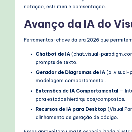
lo
notação, estrutura e apresentação.
w
Avanço da IA do Vi
s
&
Ferramentas-chave da era 2026 que permitem
M
Chatbot de IA
(chat.visual-paradigm.com
o
prompts de texto.
Gerador de Diagramas de IA
(ai.visual
d
modelagem comportamental.
e
Extensões de IA Comportamental
— Int
para estados hierárquicos/compostos.
r
Recursos de IA para Desktop
(Visual Pa
n
alinhamento de geração de código.
T
Esses aproveitam uma IA especializada ajust