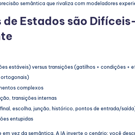
 precisão semântica que rivaliza com modeladores experi
 de Estados são Difíceis
nte
es estáveis) versus transições (gatilhos + condições + e
 ortogonais)
amentos complexos
ção, transições internas
inal, escolha, junção, histórico, pontos de entrada/saída
iões entupidas
 em vez da semântica. A IA inverte o cenário: você des