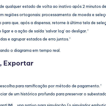
de qualquer estado de volta ao inativo após 2 minutos de 
m regiões ortogonais: processamento de moeda e seleçã
 para que, após a dispensa, retorne à última tela de sele
ligar e a ação de saída ‘salvar log’ ao desligar.”
adas e agrupar estados de erro juntos.”
zando o diagrama em tempo real.
, Exportar
 escolha para ramificação por método de pagamento.”
iar de um histórico profundo para preservar o subestado 
antUML, .vpp nativo para simulação (o simulador embuti