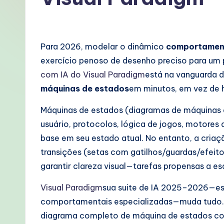
o
rt
Para 2026, modelar o dinâmico
comportamen
u
exercício penoso de desenho preciso para um
g
com IA do Visual Paradigm
está na vanguarda d
máquinas de estados
em minutos, em vez de h
u
Máquinas de estados (diagramas de máquinas d
e
usuário, protocolos, lógica de jogos, motores
s
base em seu estado atual. No entanto, a cria
transições (setas com gatilhos/guardas/efeit
e
garantir clareza visual—tarefas propensas a e
-
Visual Paradigm
sua suite de IA 2025–2026—e
P
comportamentais especializadas—muda tudo. D
diagrama completo de máquina de estados comp
r