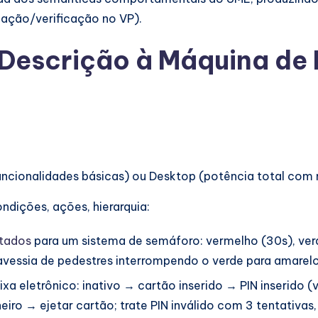
lação/verificação no VP).
Descrição à Máquina de 
uncionalidades básicas) ou Desktop (potência total com
ndições, ações, hierarquia:
stados
para um sistema de semáforo: vermelho (30s), verde
ravessia de pedestres interrompendo o verde para amarelo
xa eletrônico: inativo → cartão inserido → PIN inserido (
ro → ejetar cartão; trate PIN inválido com 3 tentativas, 