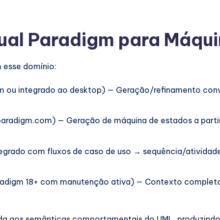
sual Paradigm para Máqu
 esse domínio:
 ou integrado ao desktop) — Geração/refinamento conve
-paradigm.com) — Geração de máquina de estados a parti
egrado com fluxos de caso de uso → sequência/atividad
radigm 18+ com manutenção ativa) — Contexto completo
ada aos semânticas comportamentais do UML, produzind