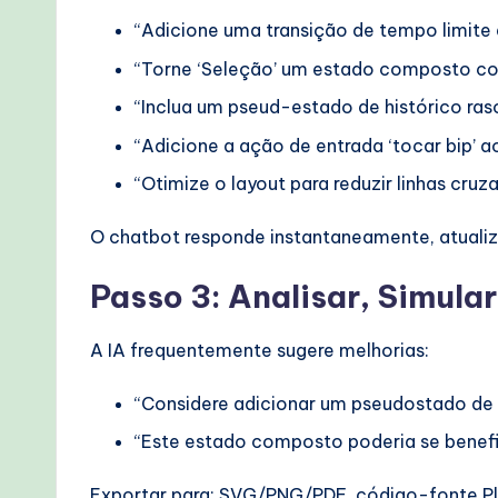
“Adicione uma transição de tempo limite 
“Torne ‘Seleção’ um estado composto co
“Inclua um pseud-estado de histórico raso
“Adicione a ação de entrada ‘tocar bip’ ao 
“Otimize o layout para reduzir linhas cruz
O chatbot responde instantaneamente, atuali
Passo 3: Analisar, Simular
A IA frequentemente sugere melhorias:
“Considere adicionar um pseudostado de
“Este estado composto poderia se benefic
Exportar para: SVG/PNG/PDF, código-fonte Pl