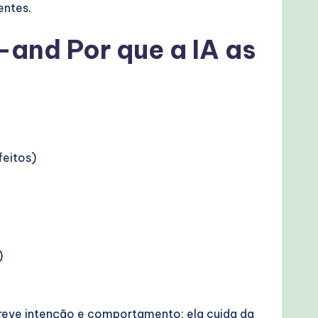
entes.
—and Por que a IA as
feitos)
)
creve intenção e comportamento; ela cuida da