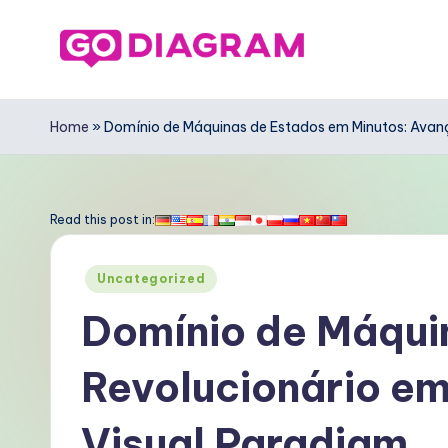
Skip
to
G
content
o
Home
»
Domínio de Máquinas de Estados em Minutos: Ava
D
ia
Read this post in:
g
Posted
Uncategorized
r
in
Domínio de Máqui
a
Revolucionário e
m
P
Visual Paradigm