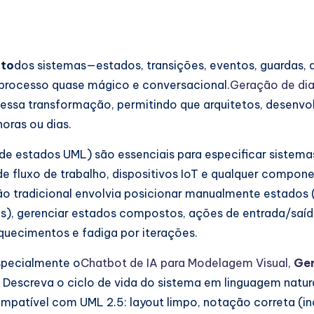
to
dos sistemas—estados, transições, eventos, guardas, 
 processo quase mágico e conversacional.
Geração de dia
essa transformação, permitindo que arquitetos, desenvo
oras ou dias.
e estados UML) são essenciais para especificar sistema
 de fluxo de trabalho, dispositivos IoT e qualquer compo
ção tradicional envolvia posicionar manualmente estados
os), gerenciar estados compostos, ações de entrada/saíd
squecimentos e fadiga por iterações.
specialmente o
Chatbot de IA para Modelagem Visual
,
Ger
escreva o ciclo de vida do sistema em linguagem natura
atível com UML 2.5: layout limpo, notação correta (inc