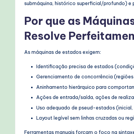
submáquina, histórico superficial/profundo) e
o
Por que as Máquinas
v
Resolve Perfeitame
e
n
As máquinas de estados exigem:
A
Identificação precisa de estados (condiçõ
I
Gerenciamento de concorrência (regiões
W
Aninhamento hierárquico para comport
o
Ações de entrada/saída, ações de realiza
Uso adequado de pseud-estados (inicial, f
r
Layout legível sem linhas cruzadas ou reg
kf
Ferramentas manuais forçam o foco na sintaxe