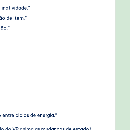
inatividade.”
o de item.”
ção.”
entre ciclos de energia.”
do do VP anima as mudanças de estado),