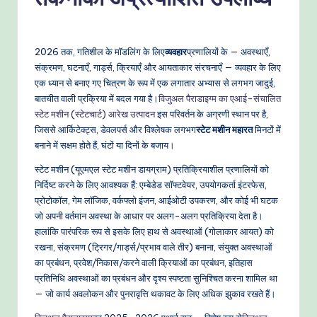
-
P
r
2026 तक, गतिशील के मॉडलिंग के लिए
व्यवहार
प्रणालियों के — अवस्थाएँ,
o
संक्रमण, घटनाएँ, गार्ड्स, क्रियाएँ और आयताकार संरचनाएँ — व्यवहार के लिए
एक ध्यान से बनाए गए चित्रण के रूप में एक लगातार अभ्यास से लगभग जादुई,
v
बातचीत वाली प्रक्रिया में बदल गया है।
विजुअल पैराडाइग्म का एआई-संचालित
e
स्टेट मशीन (स्टेटचार्ट) आरेख उत्पादन
इस परिवर्तन के अग्रणी स्थान पर है,
जिससे आर्किटेक्ट्स, डेवलपर्स और विश्लेषक लगभग
स्टेट मशीन महारत
मिनटों में
n
बनाने में सक्षम होते हैं, घंटों या दिनों के बजाय।
A
स्टेट मशीन (यूएमएल स्टेट मशीन डायग्राम) प्रतिक्रियाशील प्रणालियों को
I
निर्दिष्ट करने के लिए आवश्यक हैं: एम्बेडेड सॉफ्टवेयर, उपयोगकर्ता इंटरफेस,
प्रोटोकॉल, गेम लॉजिक, वर्कफ्लो इंजन, आईओटी उपकरण, और कोई भी घटक
W
जो अपनी वर्तमान अवस्था के आधार पर अलग-अलग प्रतिक्रिया देता है।
o
हालांकि पारंपरिक रूप से इसके लिए हाथ से अवस्थाओं (गोलाकार आयत) को
रखना, संक्रमण (ट्रिगर/गार्ड्स/प्रभाव वाले तीर) बनाना, संयुक्त अवस्थाओं
r
का प्रबंधन, प्रवेश/निकास/करने वाली क्रियाओं का प्रबंधन, इतिहास
k
प्रतिनिधि अवस्थाओं का प्रबंधन और दृश्य स्पष्टता सुनिश्चित करना शामिल था
— जो कार्य अवलोकन और पुनरावृत्ति थकावट के लिए अधिक झुकाव रखते हैं।
fl