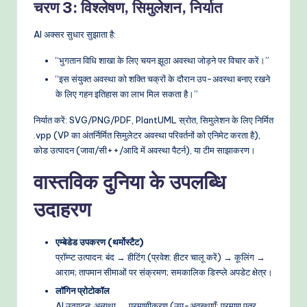
चरण 3: विश्लेषण, सिमुलेशन, निर्यात
AI अक्सर सुधार सुझाता है:
“भुगतान विधि शाखा के लिए चयन झूठा अवस्था जोड़ने पर विचार करें।”
“इस संयुक्त अवस्था को शक्ति चक्रों के दौरान उप-अवस्था बनाए रखने
के लिए गहन इतिहास का लाभ मिल सकता है।”
निर्यात करें: SVG/PNG/PDF, PlantUML स्रोत, सिमुलेशन के लिए निर्मित
.vpp (VP का अंतर्निर्मित सिमुलेटर अवस्था परिवर्तनों को एनिमेट करता है),
कोड उत्पादन (जावा/सी++/आदि में अवस्था पैटर्न), या टीम साझाकरण।
वास्तविक दुनिया के उपलब्धि
उदाहरण
एम्बेडेड उपकरण (थर्मोस्टैट)
प्रॉम्प्ट उत्पादन: बंद → हीटिंग (प्रवेश: हीटर चालू करें) → कूलिंग →
आराम; तापमान सीमाओं पर संक्रमण; समकालिक डिस्प्ले अपडेट क्षेत्र।
लॉगिन प्रोटोकॉल
AI उत्पादन: अन्यथा → प्रमाणीकरण (उप-अवस्थाएँ: प्रमाण पत्र