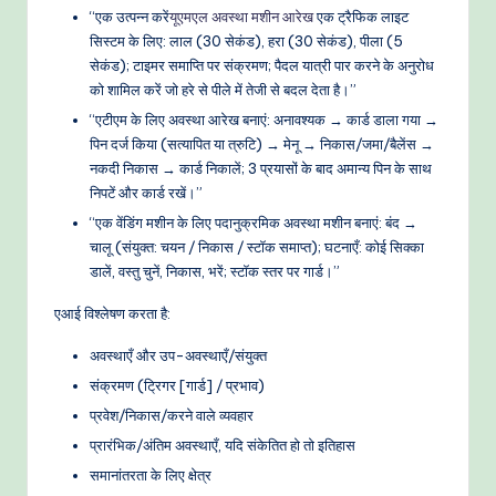
“एक उत्पन्न करें
यूएमएल
अवस्था मशीन आरेख
एक ट्रैफिक लाइट
सिस्टम के लिए: लाल (30 सेकंड), हरा (30 सेकंड), पीला (5
सेकंड); टाइमर समाप्ति पर संक्रमण; पैदल यात्री पार करने के अनुरोध
को शामिल करें जो हरे से पीले में तेजी से बदल देता है।”
“एटीएम के लिए अवस्था आरेख बनाएं: अनावश्यक → कार्ड डाला गया →
पिन दर्ज किया (सत्यापित या त्रुटि) → मेनू → निकास/जमा/बैलेंस →
नकदी निकास → कार्ड निकालें; 3 प्रयासों के बाद अमान्य पिन के साथ
निपटें और कार्ड रखें।”
“एक वेंडिंग मशीन के लिए पदानुक्रमिक अवस्था मशीन बनाएं: बंद →
चालू (संयुक्त: चयन / निकास / स्टॉक समाप्त); घटनाएँ: कोई सिक्का
डालें, वस्तु चुनें, निकास, भरें; स्टॉक स्तर पर गार्ड।”
एआई विश्लेषण करता है:
अवस्थाएँ और उप-अवस्थाएँ/संयुक्त
संक्रमण (ट्रिगर [गार्ड] / प्रभाव)
प्रवेश/निकास/करने वाले व्यवहार
प्रारंभिक/अंतिम अवस्थाएँ, यदि संकेतित हो तो इतिहास
समानांतरता के लिए क्षेत्र