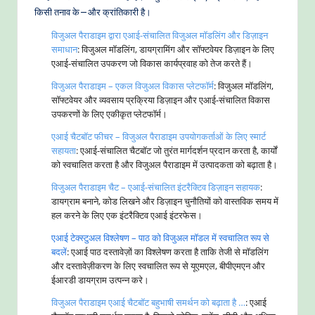
किसी तनाव के—और क्रांतिकारी है।
विजुअल पैराडाइम द्वारा एआई-संचालित विजुअल मॉडलिंग और डिज़ाइन
समाधान
: विजुअल मॉडलिंग, डायग्रामिंग और सॉफ्टवेयर डिज़ाइन के लिए
एआई-संचालित उपकरण जो विकास कार्यप्रवाह को तेज करते हैं।
विजुअल पैराडाइम – एकल विजुअल विकास प्लेटफॉर्म
: विजुअल मॉडलिंग,
सॉफ्टवेयर और व्यवसाय प्रक्रिया डिज़ाइन और एआई-संचालित विकास
उपकरणों के लिए एकीकृत प्लेटफॉर्म।
एआई चैटबॉट फीचर – विजुअल पैराडाइम उपयोगकर्ताओं के लिए स्मार्ट
सहायता
: एआई-संचालित चैटबॉट जो तुरंत मार्गदर्शन प्रदान करता है, कार्यों
को स्वचालित करता है और विजुअल पैराडाइम में उत्पादकता को बढ़ाता है।
विजुअल पैराडाइम चैट – एआई-संचालित इंटरैक्टिव डिज़ाइन सहायक
:
डायग्राम बनाने, कोड लिखने और डिज़ाइन चुनौतियों को वास्तविक समय में
हल करने के लिए एक इंटरैक्टिव एआई इंटरफेस।
एआई टेक्स्टुअल विश्लेषण – पाठ को विजुअल मॉडल में स्वचालित रूप से
बदलें
: एआई पाठ दस्तावेज़ों का विश्लेषण करता है ताकि तेजी से मॉडलिंग
और दस्तावेज़ीकरण के लिए स्वचालित रूप से यूएमएल, बीपीएमएन और
ईआरडी डायग्राम उत्पन्न करे।
विजुअल पैराडाइम एआई चैटबॉट बहुभाषी समर्थन को बढ़ाता है …
: एआई