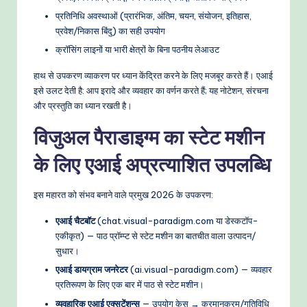
e
प्रतिनिधि अवस्थाओं (प्रारंभिक, अंतिम, चयन, संयोजन, इतिहास,
प्रवेश/निकास बिंदु) का सही उपयोग
t
क्रॉसिंग लाइनों या भारी क्षेत्रों के बिना पठनीय लेआउट
h
हाथ से उपकरण व्याकरण पर ध्यान केंद्रित करने के लिए मजबूर करते हैं। एआई
o
इसे उलट देती है: आप इरादे और व्यवहार का वर्णन करते हैं; यह नोटेशन, संरचना
d
और प्रस्तुति का ध्यान रखती है।
s
विजुअल पैराडाइग्म का स्टेट मशीन
के लिए एआई अप्रत्याशित उपलब्धि
इस महारत को संभव बनाने वाले प्रमुख 2026 के उपकरण:
एआई चैटबॉट
(chat.visual-paradigm.com या डेस्कटॉप-
एकीकृत) — पाठ प्रॉम्प्ट से स्टेट मशीन का बातचीत वाला उत्पादन/
सुधार।
एआई डायग्राम जनरेटर
(ai.visual-paradigm.com) — व्यवहार
प्रतिरूपण के लिए एक बार में पाठ से स्टेट मशीन।
व्यवहारिक एआई एक्सटेंशन्स
— उपयोग केस → क्रमानुक्रम/गतिविधि