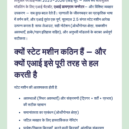
विजुअल पैराडाइग्म
का 2025–2026 एआई सूट — विशेष रूप से
विजुअल
o
मॉडलिंग के लिए एआई चैटबॉट
,
एआई डायग्राम जनरेटर
— और विशिष्ट व्यवहार
w
उपकरण — सब कुछ बदल देते हैं। प्रणाली के जीवनचक्र का प्राकृतिक भाषा
में वर्णन करें, और एआई तुरंत एक पूर्ण, यूएमएल 2.5 संगत स्टेट मशीन आरेख
s
उत्पन्न करता है: साफ लेआउट, सही नोटेशन (ओर्थोगोनल क्षेत्र, सबमशीन
&
अवस्थाएँ, हल्के/गहन इतिहास सहित), और अनुभवी मॉडलर्स के बराबर अर्थपूर्ण
सटीकता।
M
क्यों स्टेट मशीन कठिन हैं — और
o
d
क्यों एआई इसे पूरी तरह से हल
e
करती है
rn
स्टेट मशीन की आवश्यकता होती है:
T
e
अवस्थाओं (स्थिर अवस्थाएँ) और संक्रमणों (ट्रिगर + शर्तें + प्रभाव)
की सटीक पहचान
c
समानांतरता का प्रबंधन (ओर्थोगोनल क्षेत्र)
h
जटिल व्यवहार के लिए हायरार्किकल नेस्टिंग
M
प्रवेश/निकास क्रियाएँ, करने वाली क्रियाएँ, आंतरिक संक्रमण