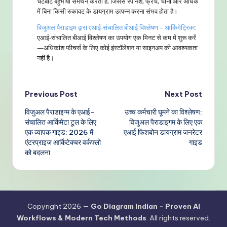
चैटबॉट बहुभाषी समर्थन करता है, जिससे स्पेनिश, फ्रेंच, चीनी और अधिक
में बिना किसी रुकावट के डायग्राम उत्पन्न करना संभव होता है।
विजुअल पैराडाइम द्वारा एआई-संचालित बीआई विश्लेषण – आर्किमेट्रिक
:
एआई-संचालित बीआई विश्लेषण का उपयोग एक मिनट से कम में शुरू करें
—अधिकांश फीचर्स के लिए कोई इंस्टॉलेशन या साइनअप की आवश्यकता
नहीं है।
Post
Previous Post
Next Post
विजुअल पैराडाइग्म के एआई-
उच्च कर्मचारी घूमने का विश्लेषण:
navigation
संचालित आर्किमेटा टूल के लिए
विजुअल पैराडाइगम के लिए एक
एक व्यापक गाइड: 2026 में
एआई फिशबोन डायग्राम जनरेटर
एंटरप्राइज आर्किटेक्चर वर्कफ्लो
गाइड
को बदलना
Copyright 2026 —
Go Diagram Indian - Proven AI
Workflows & Modern Tech Methods
. All rights reserved.