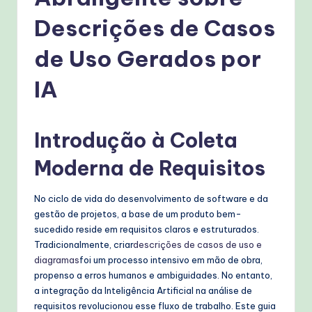
g
u
Descrições de Casos
e
de Uso Gerados por
s
IA
e
-
Introdução à Coleta
P
r
Moderna de Requisitos
o
No ciclo de vida do desenvolvimento de software e da
v
gestão de projetos, a base de um produto bem-
e
sucedido reside em requisitos claros e estruturados.
Tradicionalmente, criar
descrições de casos de uso e
n
diagramas
foi um processo intensivo em mão de obra,
A
propenso a erros humanos e ambiguidades. No entanto,
a integração da Inteligência Artificial na análise de
I
requisitos revolucionou esse fluxo de trabalho. Este guia