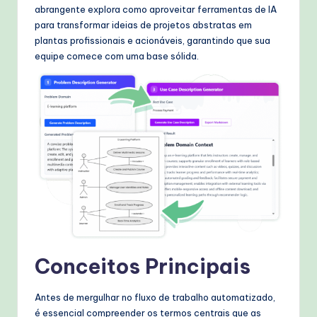
W
abrangente explora como aproveitar ferramentas de IA
para transformar ideias de projetos abstratas em
o
plantas profissionais e acionáveis, garantindo que sua
r
equipe comece com uma base sólida.
k
fl
o
w
s
&
M
o
Conceitos Principais
d
e
Antes de mergulhar no fluxo de trabalho automatizado,
rn
é essencial compreender os termos centrais que as