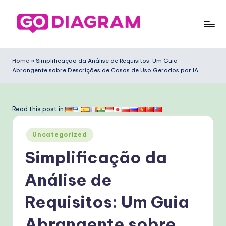
Skip
to
G
content
o
Home
»
Simplificação da Análise de Requisitos: Um Guia
Abrangente sobre Descrições de Casos de Uso Gerados por IA
D
ia
g
Read this post in:
ra
Posted
Uncategorized
m
in
Simplificação da
P
o
Análise de
rt
Requisitos: Um Guia
u
Abrangente sobre