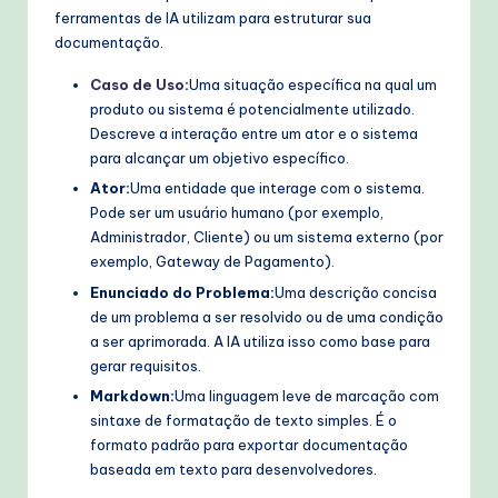
ferramentas de IA utilizam para estruturar sua
T
documentação.
e
Caso de Uso
:
Uma situação específica na qual um
c
produto ou sistema é potencialmente utilizado.
Descreve a interação entre um ator e o sistema
h
para alcançar um objetivo específico.
M
Ator:
Uma entidade que interage com o sistema.
e
Pode ser um usuário humano (por exemplo,
Administrador, Cliente) ou um sistema externo (por
t
exemplo, Gateway de Pagamento).
h
Enunciado do Problema:
Uma descrição concisa
de um problema a ser resolvido ou de uma condição
o
a ser aprimorada. A IA utiliza isso como base para
d
gerar requisitos.
s
Markdown:
Uma linguagem leve de marcação com
sintaxe de formatação de texto simples. É o
formato padrão para exportar documentação
baseada em texto para desenvolvedores.