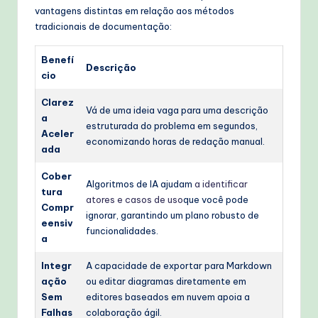
vantagens distintas em relação aos métodos
tradicionais de documentação:
Benefí
Descrição
cio
Clarez
Vá de uma ideia vaga para uma descrição
a
estruturada do problema em segundos,
Aceler
economizando horas de redação manual.
ada
Cober
Algoritmos de IA ajudam
a identificar
tura
atores e casos de uso
que você pode
Compr
ignorar, garantindo um plano robusto de
eensiv
funcionalidades.
a
Integr
A capacidade de exportar para Markdown
ação
ou editar diagramas diretamente em
Sem
editores baseados em nuvem apoia a
Falhas
colaboração ágil.