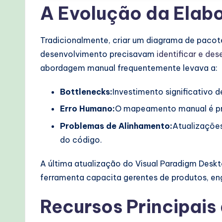
lo
A Evolução da Elabo
w
Tradicionalmente, criar um diagrama de pacot
s
desenvolvimento precisavam
identificar e d
&
abordagem manual frequentemente levava a:
M
Bottlenecks:
Investimento significativo 
o
Erro Humano:
O mapeamento manual é pro
d
Problemas de Alinhamento:
Atualizações
do código.
e
A última atualização do Visual Paradigm Deskt
r
ferramenta capacita gerentes de produtos, eng
n
Recursos Principais
T