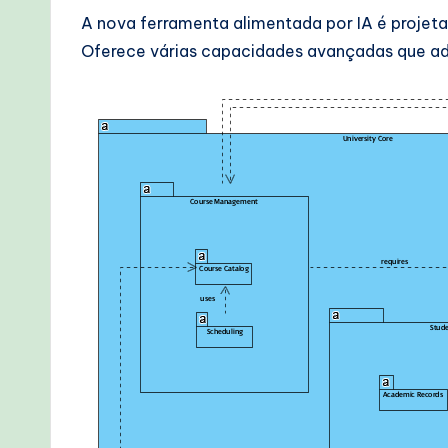
e
A nova ferramenta alimentada por IA é projet
Oferece várias capacidades avançadas que ada
c
h
M
e
t
h
o
d
s