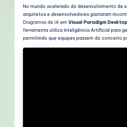
o
No mundo acelerado do desenvolvimento de s
arquitetos e desenvolvedores gastaram inco
rt
Diagramas de IA
em
Visual Paradigm Deskto
u
ferramenta utiliza Inteligência Artificial para
permitindo que equipes passem do conceito pa
g
u
e
s
e
-
P
r