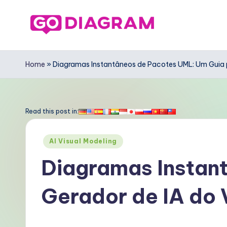
Skip
to
G
content
o
Home
»
Diagramas Instantâneos de Pacotes UML: Um Guia p
D
ia
Read this post in:
g
Posted
AI Visual Modeling
r
in
Diagramas Instan
a
Gerador de IA do 
m
P