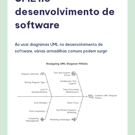
g
desenvolvimento de
u
e
software
s
e
Ao usar diagramas UML no desenvolvimento de
-
software, várias armadilhas comuns podem surgir:
P
r
o
v
e
n
A
I