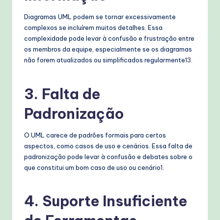
T
Diagramas UML podem se tornar excessivamente
e
complexos se incluírem muitos detalhes. Essa
complexidade pode levar à confusão e frustração entre
c
os membros da equipe, especialmente se os diagramas
h
não forem atualizados ou simplificados regularmente
1
3
.
M
3.
Falta de
e
t
Padronização
h
O UML carece de padrões formais para certos
o
aspectos, como casos de uso e cenários. Essa falta de
padronização pode levar à confusão e debates sobre o
d
que constitui um bom caso de uso ou cenário
1
.
s
4.
Suporte Insuficiente