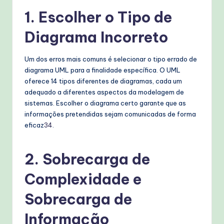
W
1.
Escolher o Tipo de
o
Diagrama Incorreto
r
k
Um dos erros mais comuns é selecionar o tipo errado de
diagrama UML para a finalidade específica. O UML
fl
oferece 14 tipos diferentes de diagramas, cada um
o
adequado a diferentes aspectos da modelagem de
sistemas. Escolher o diagrama certo garante que as
w
informações pretendidas sejam comunicadas de forma
s
eficaz
3
4
.
&
M
2.
Sobrecarga de
o
Complexidade e
d
Sobrecarga de
e
Informação
rn