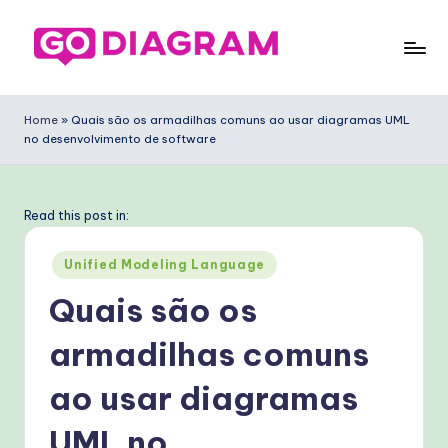
Skip
to
G
content
o
Home
»
Quais são os armadilhas comuns ao usar diagramas UML
no desenvolvimento de software
D
ia
g
Read this post in:
ra
Posted
Unified Modeling Language
m
in
Quais são os
P
armadilhas comuns
o
rt
ao usar diagramas
u
UML no