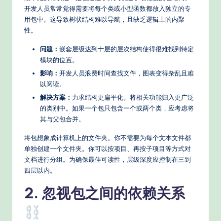
n
开发人员常常觉得需要将每个类或小型函数都放入独立的专
用包中。这导致树状结构难以导航，且缺乏逻辑上的内聚
A
性。
I
问题：
嵌套层级达到十层的层次结构使得很难找到特定
W
模块的位置。
o
影响：
开发人员浪费时间查找文件，图表变得杂乱且难
以阅读。
r
解决方案：
力求结构更扁平化。将相关功能归入更广泛
k
的类别中。如果一个包只包含一个或两个类，应考虑将
fl
其与父包合并。
o
将包想象成计算机上的文件夹。你不需要为每个文本文件都
单独创建一个文件夹。你可以按项目、再按子项目等方式对
w
文档进行分组。为确保最佳可读性，层级深度应控制在三到
s
四层以内。
&
2. 忽视包之间的依赖关系
M
o