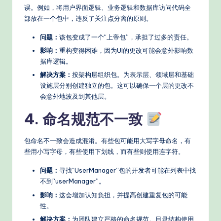
s
误。例如，将用户界面逻辑、业务逻辑和数据库访问代码全
部放在一个包中，违反了关注点分离的原则。
问题：
该包变成了一个“上帝包”，承担了过多的责任。
影响：
重构变得困难，因为UI的更改可能会意外影响数
据库逻辑。
解决方案：
按架构层组织包。为表示层、领域层和基础
设施层分别创建独立的包。这可以确保一个层的更改不
会意外地波及到其他层。
4. 命名规范不一致
包命名不一致会造成混淆。有些包可能用大写字母命名，有
些用小写字母，有些使用下划线，而有些则使用连字符。
问题：
寻找“UserManager”包的开发者可能在列表中找
不到“userManager”。
影响：
这会增加认知负担，并提高创建重复包的可能
性。
解决方案：
为团队建立严格的命名规范。目录结构使用