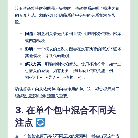
d
没有依赖箭头的包图是不完整的。依赖关系表明了模块之间
的交互方式。忽略它们会隐藏系统中关键的关系和潜在风
e
险。
rn
问题：
利益相关者无法看到系统中哪些部分依赖外部库
T
或内部模块。
e
影响：
一个模块的更改可能会在没有预警的情况下破坏
其他模块，导致代码脆弱。
c
解决方案：
明确绘制依赖箭头。使用标准符号，如带空
h
心箭头的虚线。如有必要，清晰标注依赖类型（例
如«使用»、«导入»、«依赖于»）。
M
e
确保箭头方向从依赖包指向被使用的包。这一视觉提示对于
理解数据流和控制流至关重要。
t
3. 在单个包中混合不同关
h
o
注点
d
当一个包包含属于架构不同层次的元素时，就会出现这种错