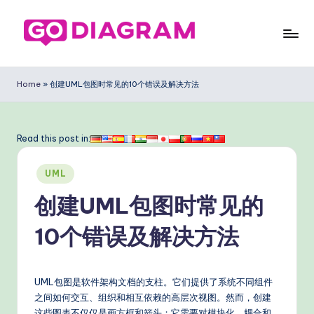
Skip
to
G
content
o
Home
»
创建UML包图时常见的10个错误及解决方法
D
ia
Read this post in:
g
Posted
ra
UML
in
m
创建UML包图时常见的
Si
10个错误及解决方法
m
pl
UML包图是软件架构文档的支柱。它们提供了系统不同组件
ifi
之间如何交互、组织和相互依赖的高层次视图。然而，创建
这些图表不仅仅是画方框和箭头；它需要对模块化、耦合和