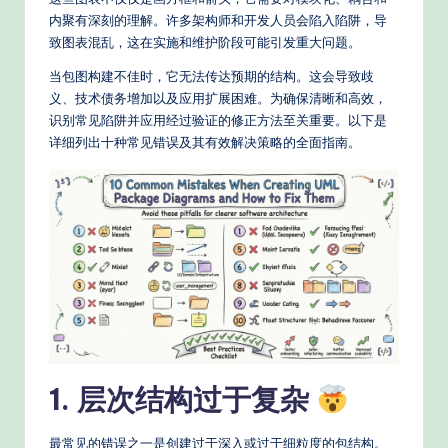
e
内聚有深刻的理解。许多架构师和开发人员会陷入陷阱，导
d
致图表混乱，这在实施和维护阶段可能引发重大问题。
C
当包图构建不佳时，它无法传达预期的结构。这会导致歧
hi
义、技术债务增加以及应用扩展困难。为确保清晰和高效，
识别常见陷阱并应用经过验证的修正方法至关重要。以下是
n
详细列出十种常见错误及其有效解决策略的全面指南。
e
s
e
-
P
r
o
1. 层次结构过于复杂
v
e
最常见的错误之一是创建过于深入或过于细粒度的包结构。