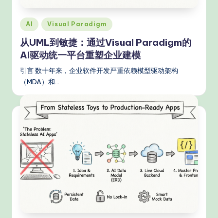
n
A
Posted
AI
Visual Paradigm
in
I
从UML到敏捷：通过Visual Paradigm的
W
AI驱动统一平台重塑企业建模
o
引言 数十年来，企业软件开发严重依赖模型驱动架构
（MDA）和…
r
k
fl
o
w
s
&
M
o