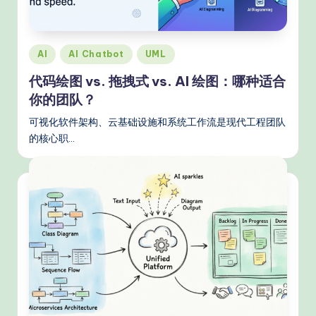
e
d
C
Posted
AI
AI Chatbot
UML
hi
in
代码绘图 vs. 拖拽式 vs. AI 绘图：哪种适合
n
你的团队？
e
可视化软件架构、云基础设施和系统工作流是现代工程团队
s
的核心职…
e
-
P
r
o
v
e