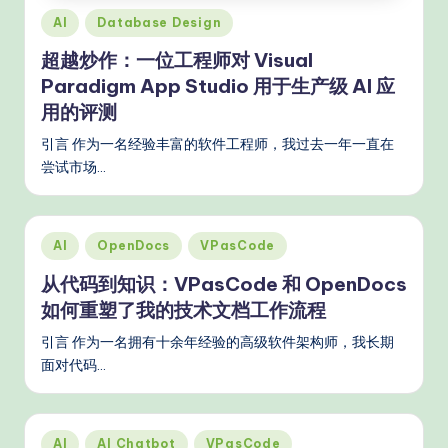
Posted
d
AI
Database Design
in
e
超越炒作：一位工程师对 Visual
Paradigm App Studio 用于生产级 AI 应
rn
用的评测
T
引言 作为一名经验丰富的软件工程师，我过去一年一直在
e
尝试市场…
c
h
Posted
AI
OpenDocs
VPasCode
M
in
从代码到知识：VPasCode 和 OpenDocs
e
如何重塑了我的技术文档工作流程
t
引言 作为一名拥有十余年经验的高级软件架构师，我长期
h
面对代码…
o
d
Posted
AI
AI Chatbot
VPasCode