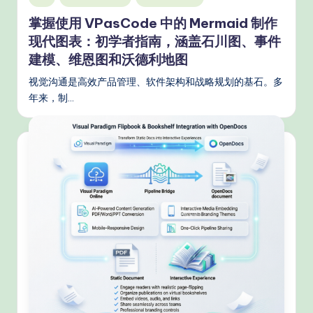
s
in
掌握使用 VPasCode 中的 Mermaid 制作
现代图表：初学者指南，涵盖石川图、事件
建模、维恩图和沃德利地图
视觉沟通是高效产品管理、软件架构和战略规划的基石。多
年来，制…