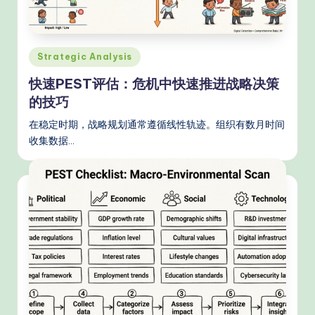
e
d
C
Posted
Strategic Analysis
hi
in
快速PEST评估：危机中快速推进战略决策
n
的技巧
e
在稳定时期，战略规划通常遵循线性轨迹。组织有数月时间
s
收集数据…
e
-
P
r
o
v
e