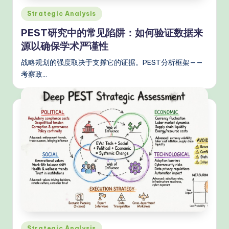
d
Posted
Strategic Analysis
in
e
PEST研究中的常见陷阱：如何验证数据来
源以确保学术严谨性
rn
T
战略规划的强度取决于支撑它的证据。PEST分析框架——
考察政…
e
c
h
M
e
t
h
o
d
Posted
Strategic Analysis