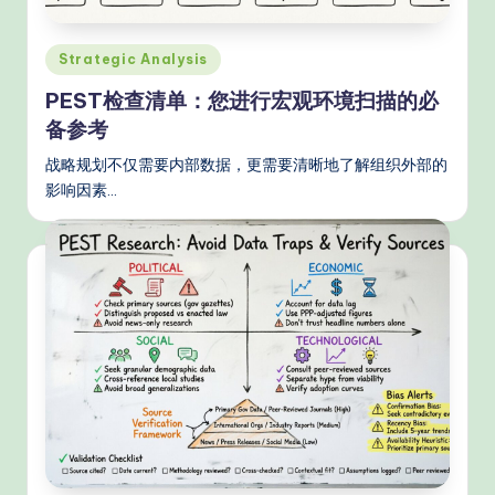
n
A
Posted
Strategic Analysis
in
I
PEST检查清单：您进行宏观环境扫描的必
W
备参考
o
战略规划不仅需要内部数据，更需要清晰地了解组织外部的
影响因素…
r
k
fl
o
w
s
&
M
o