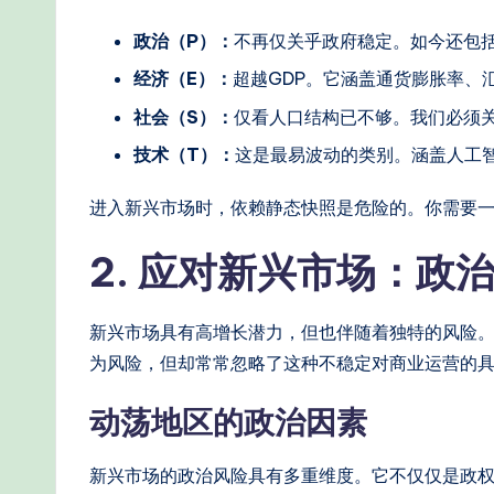
W
政治（P）：
不再仅关乎政府稳定。如今还包
o
经济（E）：
超越GDP。它涵盖通货膨胀率、
r
社会（S）：
仅看人口结构已不够。我们必须
kf
技术（T）：
这是最易波动的类别。涵盖人工
lo
进入新兴市场时，依赖静态快照是危险的。你需要
w
2. 应对新兴市场：政
s
&
新兴市场具有高增长潜力，但也伴随着独特的风险。
为风险，但却常常忽略了这种不稳定对商业运营的
M
动荡地区的政治因素
o
d
新兴市场的政治风险具有多重维度。它不仅仅是政