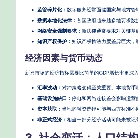
e
监管碎片化：
数字服务经常面临国家与地方管
r
数据本地化法律：
各国政府越来越多地要求数
n
网络安全强制要求：
新法律通常要求对关键基
知识产权保护：
知识产权执法力度差异巨大，
T
经济因素与货币动态
e
c
新兴市场的经济指标需要比简单的GDP增长率更深
h
汇率波动：
对冲策略变得至关重要。本地货币
M
基础设施缺口：
停电和网络连接差会影响运营
e
资本获取：
当地的融资选择可能与西方标准不
非正式经济：
相当一部分经济活动可能未被记
t
3. 社会变迁：人口结
h