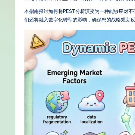
m
本指南探讨如何将PEST分析演变为一种能够应对
pl
们还将融入数字化转型的影响，确保您的战略规划
if
i
e
d
C
hi
n
e
s