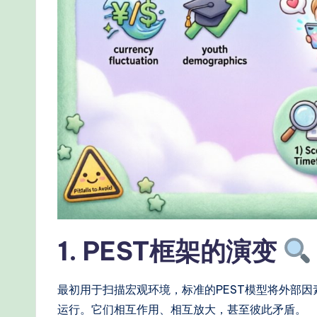
e
-
P
r
o
v
e
n
1. PEST框架的演变
A
I
最初用于扫描宏观环境，标准的PEST模型将外部
运行。它们相互作用、相互放大，甚至彼此矛盾。