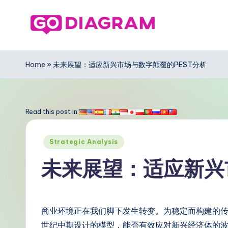
Skip
to
G
content
o
Home
»
未来展望：适应新兴市场与数字颠覆的PEST分析
D
ia
Read this post in:
g
Posted
Strategic Analysis
r
in
未来展望：适应新兴
a
m
商业环境正在我们脚下发生转变。为稳定而构建的传
Si
世纪中期设计的模型，能否有效应对新兴经济体的