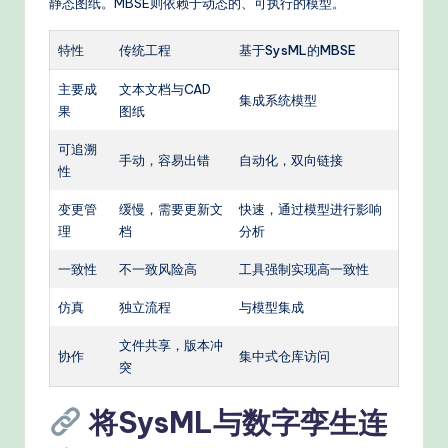
静态图纸。MBSE则依赖于动态的、可执行的模型。
特性
传统工程
基于SysML的MBSE
主要成
文本文档与CAD
集成系统模型
果
图纸
可追溯
手动，容易出错
自动化，双向链接
性
变更管
缓慢，需要更新文
快速，通过模型进行影响
理
档
分析
一致性
不一致风险高
工具强制实现高一致性
仿真
独立流程
与模型集成
文件共享，版本冲
协作
集中式仓库访问
突
将SysML与数字孪生连