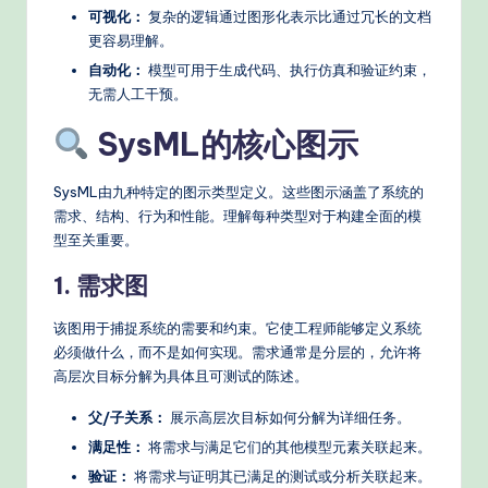
可视化：
复杂的逻辑通过图形化表示比通过冗长的文档
d
更容易理解。
e
自动化：
模型可用于生成代码、执行仿真和验证约束，
无需人工干预。
rn
T
SysML的核心图示
e
SysML由九种特定的图示类型定义。这些图示涵盖了系统的
c
需求、结构、行为和性能。理解每种类型对于构建全面的模
h
型至关重要。
M
1. 需求图
e
该图用于捕捉系统的需要和约束。它使工程师能够定义系统
t
必须做什么，而不是如何实现。需求通常是分层的，允许将
高层次目标分解为具体且可测试的陈述。
h
父/子关系：
展示高层次目标如何分解为详细任务。
o
满足性：
将需求与满足它们的其他模型元素关联起来。
d
验证：
将需求与证明其已满足的测试或分析关联起来。