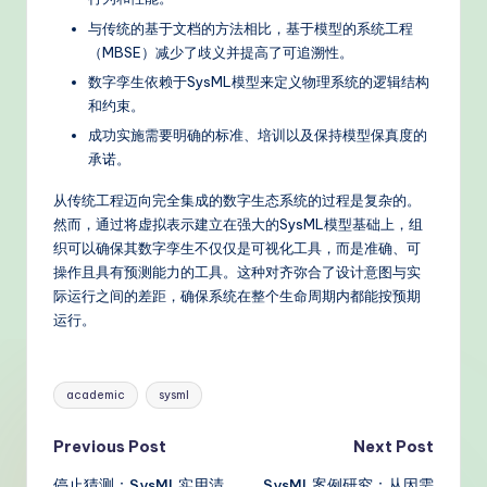
与传统的基于文档的方法相比，基于模型的系统工程
（MBSE）减少了歧义并提高了可追溯性。
数字孪生依赖于SysML模型来定义物理系统的逻辑结构
和约束。
成功实施需要明确的标准、培训以及保持模型保真度的
承诺。
从传统工程迈向完全集成的数字生态系统的过程是复杂的。
然而，通过将虚拟表示建立在强大的SysML模型基础上，组
织可以确保其数字孪生不仅仅是可视化工具，而是准确、可
操作且具有预测能力的工具。这种对齐弥合了设计意图与实
际运行之间的差距，确保系统在整个生命周期内都能按预期
运行。
Tags:
academic
sysml
Post
Previous Post
Next Post
停止猜测：SysML实用清
SysML案例研究：从因需