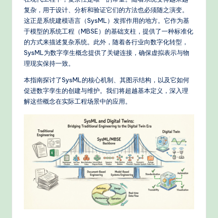
e
复杂，用于设计、分析和验证它们的方法也必须随之演变。
d
这正是系统建模语言（SysML）发挥作用的地方。它作为基
C
于模型的系统工程（MBSE）的基础支柱，提供了一种标准化
的方式来描述复杂系统。此外，随着各行业向数字化转型，
hi
SysML为数字孪生概念提供了关键连接，确保虚拟表示与物
n
理现实保持一致。
e
本指南探讨了SysML的核心机制、其图示结构，以及它如何
促进数字孪生的创建与维护。我们将超越基本定义，深入理
s
解这些概念在实际工程场景中的应用。
e
-
P
r
o
v
e