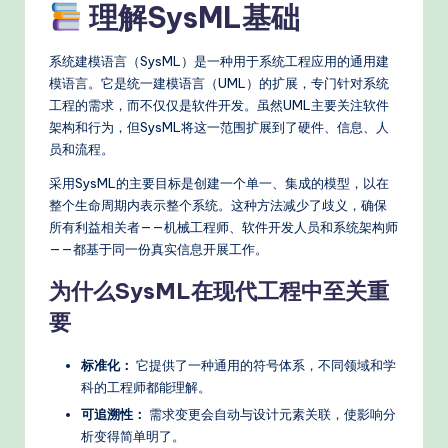
理解SysML基础
n
A
系统建模语言（SysML）是一种用于系统工程应用的通用建
I
模语言。它是统一建模语言（UML）的扩展，专门针对系统
工程的需求，而不仅仅是软件开发。虽然UML主要关注软件
W
架构和行为，但SysML将这一范围扩展到了硬件、信息、人
o
员和流程。
r
采用SysML的主要目标是创建一个单一、集成的模型，以在
整个生命周期内表示整个系统。这种方法减少了歧义，确保
k
所有利益相关者——机械工程师、软件开发人员和系统架构师
fl
——都基于同一份真实信息开展工作。
o
为什么SysML在现代工程中至关重
w
要
s
标准化：
它提供了一种通用的符号体系，不同领域和学
&
科的工程师都能理解。
M
可追溯性：
需求变更会自动与设计元素关联，使影响分
析变得简单明了。
o