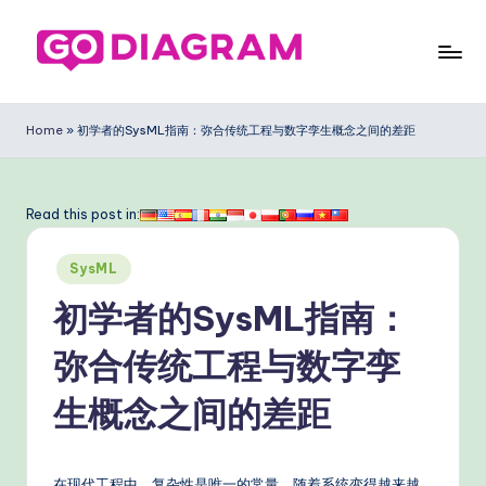
Skip
to
G
content
o
Home
»
初学者的SysML指南：弥合传统工程与数字孪生概念之间的差距
D
ia
Read this post in:
g
Posted
ra
SysML
in
m
初学者的SysML指南：
Si
弥合传统工程与数字孪
m
生概念之间的差距
pl
ifi
在现代工程中，复杂性是唯一的常量。随着系统变得越来越