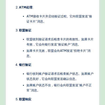
d
ATM处理
:
e
ATM接收卡片并启动验证过程。它向联盟发送“验
rn
证卡片”消息。
T
联盟验证
:
e
联盟收到验证请求后检查卡片的有效性。如果卡片
c
有效，它会向银行发送“验证账户”消息。
如果卡片无效，联盟会向ATM发送“拒绝卡片”消
h
息。
M
银行验证
:
e
银行收到账户验证请求后检查账户状态。如果账户
t
状态良好，它会向联盟发送确认信息。
h
如果账户状态不佳，银行会向联盟发送“账户不正
o
常”消息。
d
联盟响应
: