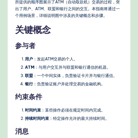
e
所提供的顺序图展示了ATM（自动取款机）交易的过程，突
d
出了用户、ATM、联盟和银行之间的交互。本指南将通过一
个用例场景，详细说明图中涉及的关键概念和步骤。
C
关键概念
hi
n
参与者
e
用户
：发起ATM交易的个人。
s
ATM
：与用户交互并与联盟和银行通信的机器。
e
联盟
：一个中间实体，负责验证卡片并与银行通信。
-
银行
：负责验证账户并处理交易的金融机构。
P
约束条件
r
o
时间约束
：某些操作必须在规定时间内完成。
持续时间约束
：特定操作允许的最大持续时间。
v
消息
e