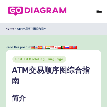
Skip
to
G
content
o
Home
»
ATM交易顺序图综合指南
D
ia
Read this post in:
g
Posted
ra
Unified Modeling Language
in
m
ATM交易顺序图综合指
Si
南
m
pl
简介
ifi