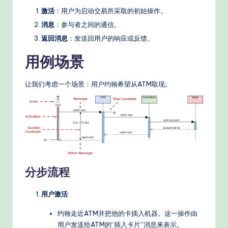
n
激活
：用户为启动交易所采取的初始操作。
A
消息
：参与者之间的通信。
I
返回消息
：发送回用户的响应或反馈。
W
用例场景
o
让我们考虑一个场景：用户约翰希望从ATM取现。
r
k
fl
o
w
分步流程
s
&
用户激活
:
M
约翰走近ATM并把他的卡插入机器。这一操作由
o
用户发送给ATM的“插入卡片”消息来表示。