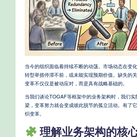
e
-
P
r
o
当今的组织面临着持续不断的动荡。市场动态在变
v
转型举措停滞不前，或未能实现预期价值。缺失的关
变革不仅仅是被动应对，而是具有战略基础的。
e
当我们谈论TOGAF等框架中的业务架构时，我们
n
梁，变革努力就会变成彼此脱节的孤立活动。有了
A
织变革。
I
理解业务架构的核