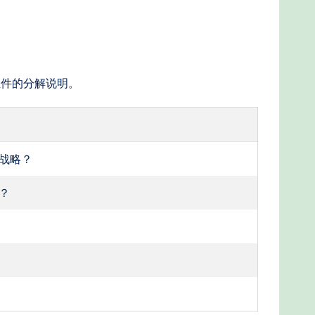
组件的分解说明。
战略？
？