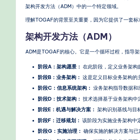
e
架构开发方法（ADM）中的一个特定领域。
r
理解TOGAF的背景至关重要，因为它提供了一套
n
架构开发方法（ADM）
T
ADM是TOGAF的核心。它是一个循环过程，指导
e
阶段A：架构愿景：
在此阶段，定义业务架构
c
阶段B：业务架构：
这是定义目标业务架构的
h
阶段C：信息系统架构：
业务架构指导数据和
M
阶段D：技术架构：
技术选择基于业务架构中
e
阶段E：机遇与解决方案：
架构识别基线与目
阶段F：迁移规划：
该阶段为实施业务架构中
t
阶段G：实施治理：
确保实施的解决方案与已
h