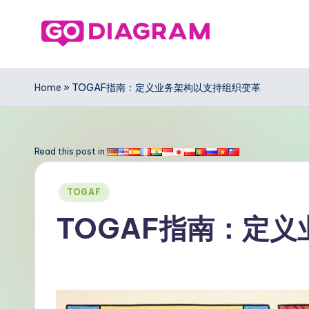
Skip
to
G
content
o
Home
»
TOGAF指南：定义业务架构以支持组织变革
D
ia
Read this post in:
g
Posted
TOGAF
r
in
TOGAF指南：定
a
m
Si