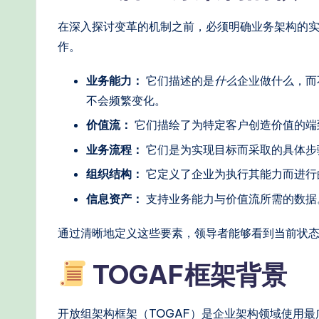
W
在深入探讨变革的机制之前，必须明确业务架构的
o
作。
r
业务能力：
它们描述的是
什么
企业做什么，而
kf
不会频繁变化。
lo
价值流：
它们描绘了为特定客户创造价值的端
业务流程：
它们是为实现目标而采取的具体步
w
组织结构：
它定义了企业为执行其能力而进行
s
信息资产：
支持业务能力与价值流所需的数据
&
通过清晰地定义这些要素，领导者能够看到当前状
M
TOGAF框架背景
o
d
开放组架构框架（TOGAF）是企业架构领域使用