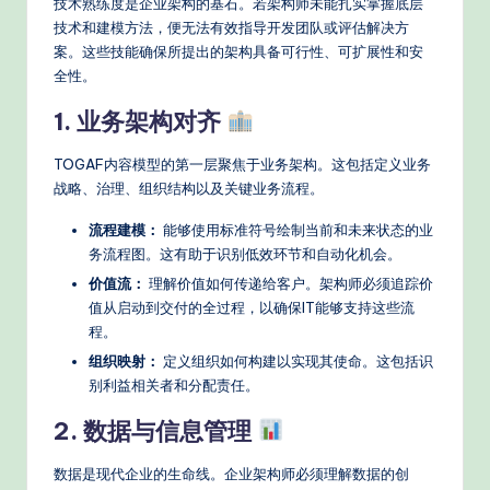
技术熟练度是企业架构的基石。若架构师未能扎实掌握底层
d
技术和建模方法，便无法有效指导开发团队或评估解决方
案。这些技能确保所提出的架构具备可行性、可扩展性和安
e
全性。
rn
1. 业务架构对齐
T
TOGAF内容模型的第一层聚焦于业务架构。这包括定义业务
e
战略、治理、组织结构以及关键业务流程。
c
流程建模：
能够使用标准符号绘制当前和未来状态的业
h
务流程图。这有助于识别低效环节和自动化机会。
M
价值流：
理解价值如何传递给客户。架构师必须追踪价
值从启动到交付的全过程，以确保IT能够支持这些流
e
程。
t
组织映射：
定义组织如何构建以实现其使命。这包括识
h
别利益相关者和分配责任。
o
2. 数据与信息管理
d
数据是现代企业的生命线。企业架构师必须理解数据的创