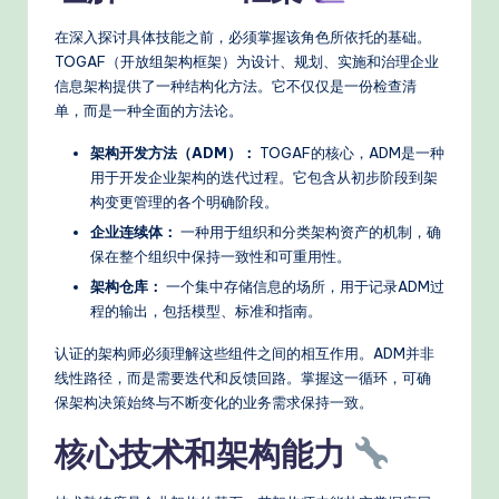
n
在深入探讨具体技能之前，必须掌握该角色所依托的基础。
A
TOGAF（开放组架构框架）为设计、规划、实施和治理企业
I
信息架构提供了一种结构化方法。它不仅仅是一份检查清
单，而是一种全面的方法论。
W
架构开发方法（ADM）：
TOGAF的核心，ADM是一种
o
用于开发企业架构的迭代过程。它包含从初步阶段到架
r
构变更管理的各个明确阶段。
k
企业连续体：
一种用于组织和分类架构资产的机制，确
保在整个组织中保持一致性和可重用性。
fl
架构仓库：
一个集中存储信息的场所，用于记录ADM过
o
程的输出，包括模型、标准和指南。
w
认证的架构师必须理解这些组件之间的相互作用。ADM并非
s
线性路径，而是需要迭代和反馈回路。掌握这一循环，可确
保架构决策始终与不断变化的业务需求保持一致。
&
核心技术和架构能力
M
o