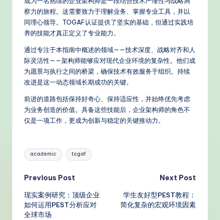
成为一名熟练的企业架构师是一段结合技术严谨性与战略洞
察力的旅程。这需要致力于理解业务、掌握专业工具，并以
同理心领导。TOGAF认证提供了坚实的基础，但通过实践培
养的技能才真正定义了专业能力。
通过专注于本指南中概述的领域——技术深度、战略对齐和人
际灵活性——架构师能够应对现代企业环境的复杂性。他们成
为愿景与执行之间的桥梁，确保技术有效服务于组织。持续
改进是这一动态领域长期成功的关键。
前进的道路包括保持好奇心、保持适应性，并始终优先考虑
为业务创造的价值。具备这些技能后，企业架构师的角色不
仅是一项工作，更成为创新与稳定的关键推动力。
Tags:
academic
togaf
Post
Previous Post
Next Post
现实案例研究：顶级企业
学生友好型PEST教程：
navigation
如何运用PEST分析应对
简化复杂的宏观环境因素
全球市场