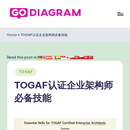
Skip
to
G
content
o
Home
»
TOGAF认证企业架构师必备技能
D
ia
Read this post in:
g
Posted
ra
TOGAF
in
m
TOGAF认证企业架构师
Si
必备技能
m
pl
ifi