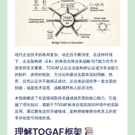
e
d
C
hi
n
e
现代企业技术的格局复杂、动态且不断演变。在这种环境
s
下，企业架构师（EA）的角色在将业务战略与IT能力对齐方
面变得至关重要。TOGAF认证企业架构师认证成为专业能力
e
的标杆，表明对框架、方法论和最佳实践有深刻理解。然
-
而，仅凭认证并不能保证成功。从业者必须培养一套全面的
技能，涵盖技术深度、战略视野和人际灵活性。
P
r
本指南概述了在该领域取得卓越成就所需的核心能力。它超
越了理论知识，着眼于TOGAF标准在现实组织环境中的实际
o
应用。通过聚焦这些关键领域，架构师能够推动有意义的变
v
革并创造可持续价值。
e
理解TOGAF框架