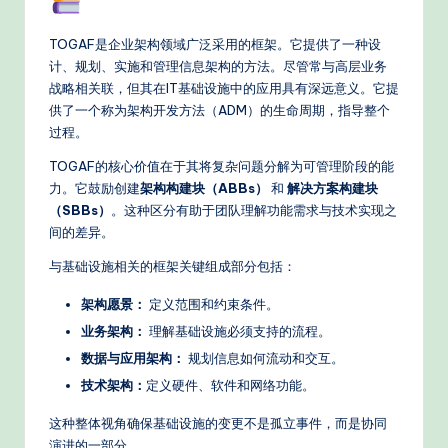
d
TOGAF是企业架构领域广泛采用的框架。它提供了一种设
e
计、规划、实施和管理信息架构的方法。尽管常与高层业务
rn
战略相关联，但其在IT基础设施中的应用具有深远意义。它提
供了一个称为架构开发方法（ADM）的生命周期，指导整个
T
过程。
e
TOGAF的核心价值在于其将复杂问题分解为可管理阶段的能
c
力。它鼓励创建
架构构建块（ABBs）
和
解决方案构建块
（SBBs）
。这种区分有助于团队理解功能需求与技术实现之
h
间的差异。
M
与基础设施相关的框架关键组成部分包括：
e
架构愿景：
定义范围和约束条件。
t
业务架构：
理解基础设施必须支持的流程。
h
数据与应用架构：
规划信息如何流动和交互。
o
技术架构：
定义硬件、软件和网络功能。
d
这种整体视角确保基础设施的变更不是孤立事件，而是协同
演进的一部分。