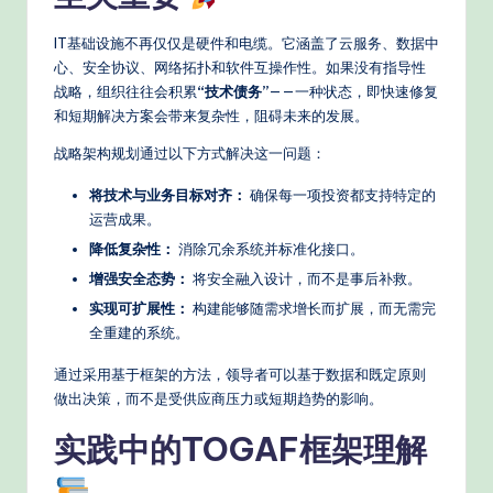
n
IT基础设施不再仅仅是硬件和电缆。它涵盖了云服务、数据中
A
心、安全协议、网络拓扑和软件互操作性。如果没有指导性
I
战略，组织往往会积累
“技术债务”
——一种状态，即快速修复
和短期解决方案会带来复杂性，阻碍未来的发展。
W
战略架构规划通过以下方式解决这一问题：
o
r
将技术与业务目标对齐：
确保每一项投资都支持特定的
运营成果。
k
降低复杂性：
消除冗余系统并标准化接口。
fl
增强安全态势：
将安全融入设计，而不是事后补救。
o
实现可扩展性：
构建能够随需求增长而扩展，而无需完
全重建的系统。
w
s
通过采用基于框架的方法，领导者可以基于数据和既定原则
做出决策，而不是受供应商压力或短期趋势的影响。
&
实践中的TOGAF框架理解
M
o