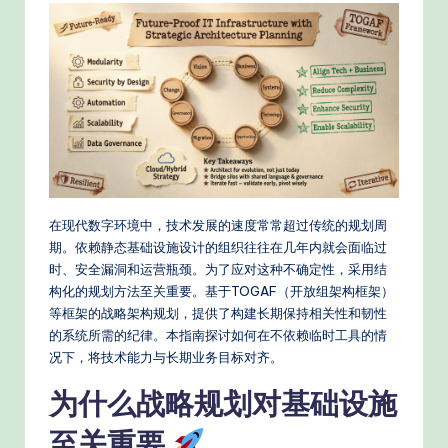
e
d
C
hi
n
e
s
在现代数字环境中，技术发展的速度常常超过传统的规划周
e
期。依赖静态基础设施设计的组织往往在几年内就会面临过
-
时、安全漏洞和运营瓶颈。为了应对这种不确定性，采用结
构化的规划方法至关重要。基于TOGAF（开放组架构框架）
P
等框架的战略架构规划，提供了构建长期保持相关性和韧性
r
的系统所需的纪律。本指南探讨如何在不依赖临时工具的情
况下，将技术能力与长期业务目标对齐。
o
v
为什么战略规划对基础设施
e
至关重要