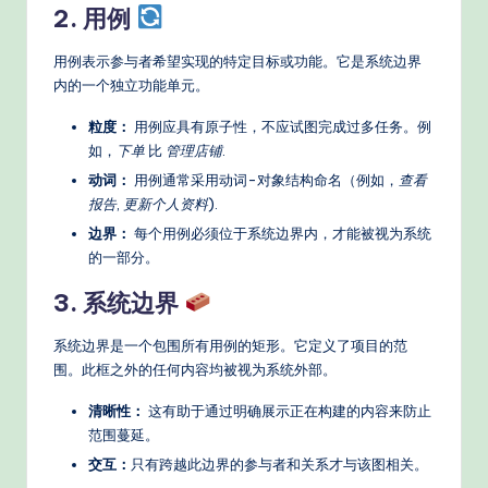
s
2. 用例
用例表示参与者希望实现的特定目标或功能。它是系统边界
内的一个独立功能单元。
粒度：
用例应具有原子性，不应试图完成过多任务。例
如，
下单
比
管理店铺
.
动词：
用例通常采用动词-对象结构命名（例如，
查看
报告
,
更新个人资料
).
边界：
每个用例必须位于系统边界内，才能被视为系统
的一部分。
3. 系统边界
系统边界是一个包围所有用例的矩形。它定义了项目的范
围。此框之外的任何内容均被视为系统外部。
清晰性：
这有助于通过明确展示正在构建的内容来防止
范围蔓延。
交互：
只有跨越此边界的参与者和关系才与该图相关。