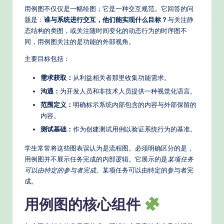
n
用例图不仅仅是一幅绘图；它是一种交互规范。它回答的问
题是：
谁与系统进行交互，他们能实现什么目标？
与关注静
A
态结构的类图，或关注随时间变化的动态行为的时序图不
I
同，用例图关注的是功能的外部视角。
W
主要目标包括：
o
需求获取：
从利益相关者那里收集功能需求。
r
沟通：
为开发人员和非技术人员提供一种视觉化语言。
k
范围定义：
明确标示系统内部包含的内容与外部保留的
内容。
fl
测试基础：
作为创建测试用例以验证系统行为的基准。
o
学生常常将这些图表误认为是流程图。必须明确区分的是，
w
用例图并不展示任务完成的内部逻辑。它展示的是
某项任务
s
可以由特定的参与者完成。
某项任务可以由特定的参与者完
成。
&
用例图的核心组件
M
o