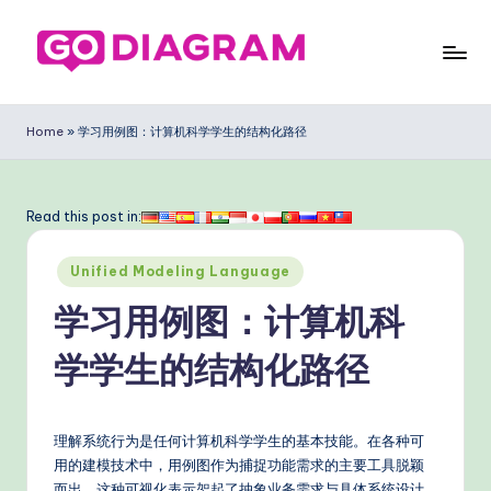
Skip
to
G
content
o
Home
»
学习用例图：计算机科学学生的结构化路径
D
ia
Read this post in:
g
Posted
ra
Unified Modeling Language
in
m
学习用例图：计算机科
Si
学学生的结构化路径
m
pl
理解系统行为是任何计算机科学学生的基本技能。在各种可
ifi
用的建模技术中，用例图作为捕捉功能需求的主要工具脱颖
而出。这种可视化表示架起了抽象业务需求与具体系统设计