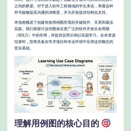
e
之间的桥梁。对于进入软件工程领域的学生来说，掌握这种
d
符号能够提高沟通的清晰度，并为开发提供结构化支持。
C
本指南概述了创建有效用例图所需的关键组件、关系和最佳
hi
实践。我们将探讨这些图表在更广泛的软件开发生命周期
（SDLC）中的作用，并提供实用示例以巩固学习。在本资源
n
结束时，您将具备在学术项目和专业环境中应用这些概念的
e
坚实基础。
s
e
-
P
r
o
v
理解用例图的核心目的
e