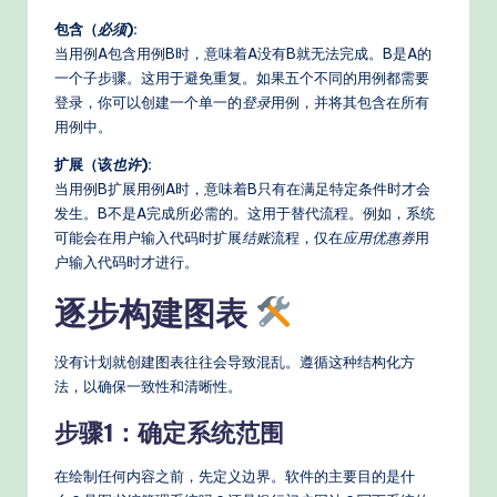
包含（
必须
):
当用例A包含用例B时，意味着A没有B就无法完成。B是A的
一个子步骤。这用于避免重复。如果五个不同的用例都需要
登录，你可以创建一个单一的
登录
用例，并将其包含在所有
用例中。
扩展（该
也许
):
当用例B扩展用例A时，意味着B只有在满足特定条件时才会
发生。B不是A完成所必需的。这用于替代流程。例如，系统
可能会在用户输入代码时扩展
结账
流程，仅在
应用优惠券
用
户输入代码时才进行。
逐步构建图表
没有计划就创建图表往往会导致混乱。遵循这种结构化方
法，以确保一致性和清晰性。
步骤1：确定系统范围
在绘制任何内容之前，先定义边界。软件的主要目的是什