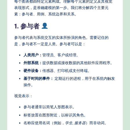
每个图表都由特定元素构成。理解每个元素的定义及其视觉
d
表现形式，是准确建模的第一步。我们将分解四个主要元
素：参与者、用例、系统边界和关系。
e
1. 参与者
rn
T
参与者代表与系统交互的实体所扮演的角色。需要记住的
是，参与者不一定是人类。参与者可以是：
e
c
人类用户：
管理员、客户或经理。
外部系统：
提供数据或接收数据的其他软件应用程序。
h
硬件设备：
传感器、打印机或支付终端。
M
基于时间的事件：
定期运行的进程，用于在系统内触发
e
操作。
t
视觉表示：
h
参与者通常以简笔人形图表示。
o
标签放置在图形附近，以标识其角色。
d
名称应使用名词（例如，
学生
,
服务器
）而非动词。