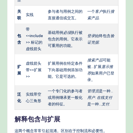
关
参与者与用例之间的
一个
客户
执行
搜
实线
联
直接通信或交互。
索产品
.
带
基础用例
必须
执行被
包
<<include
登录
始终包含
验
包含的用例。它表示
含
>> 标记的
证凭据
.
可重用的功能。
虚线箭头
搜索产品
可能
虚线箭头
扩展用例在特定条件
扩
被…扩展
显示推
带<<扩展
下向基础用例添加功
展
荐
如果用户已登
>>
能。它是可选的。
录。
一个专门化的参与者
管理员
是一种…
泛
实线带空
或用例继承更一般化
用户
.
在线支付
化
心三角形
者的特征。
是一种…
支付
.
解释包含与扩展
这两个概念常常引起混淆。区别在于控制流和必要性。