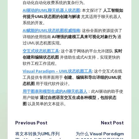
自动化自动化收费系统的复杂行为。
AI驱动的UML聊天机器人状态图
: 本文探讨了
人工智能如
何提升UML状态图的创建与解读
尤其适用于聊天机器人
系统的开发。
AI赋能的UML状态机图权威指南
: 这份全面的资源提供了
详细的使用指南
AI增强的建模工具来可视化对象行为
通
过UML状态机图实现。
交互式状态机图工具
: 这个基于网络的平台允许团队
实时
创建和编辑状态机图
并借助生成式AI支持，实现更快的
软件工程工作流程。
Visual Paradigm – UML状态机图工具
: 这个交互式在线
工具提供专用界面用于
创建、编辑和导出详细的UML状
态机图
用于现代软件设计。
用于图表和模型生成的AI聊天机器人
：此AI驱动的助手使
用户能够
通过自然语言交互生成各种模型，包括状态
图
以及简单的文本提示。
Post
Previous Post
Next Post
将文本转换为UML序列
为什么 Visual Paradigm
navigation