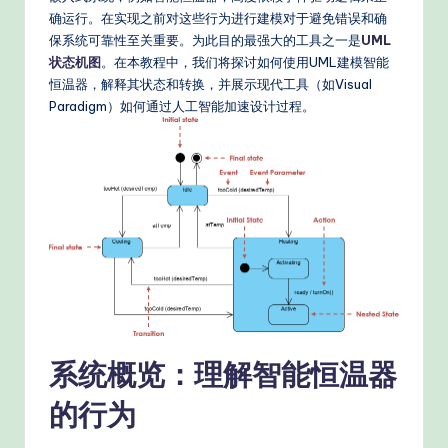
e
确运行。在实现之前对这些行为进行建模对于避免错误和确
d
保系统可靠性至关重要。为此目的最强大的工具之一是
UML
C
状态机图
。在本教程中，我们将探讨如何使用UML建模智能
恒温器，解释其状态和转换，并展示现代工具（如Visual
hi
Paradigm）如何通过人工智能加速设计过程。
n
e
s
e
-
P
r
o
系统概览：理解智能恒温器
v
的行为
e