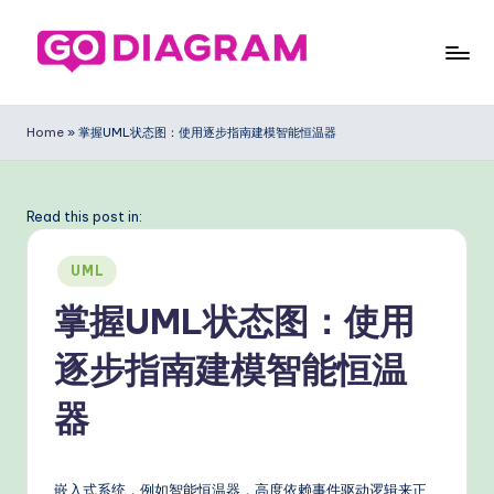
Skip
to
G
content
o
Home
»
掌握UML状态图：使用逐步指南建模智能恒温器
D
ia
Read this post in:
g
Posted
ra
UML
in
m
掌握UML状态图：使用
Si
逐步指南建模智能恒温
m
器
pl
ifi
嵌入式系统，例如智能恒温器，高度依赖事件驱动逻辑来正