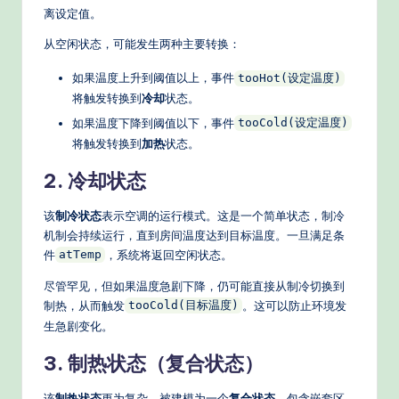
离设定值。
d
从空闲状态，可能发生两种主要转换：
e
如果温度上升到阈值以上，事件
rn
tooHot(设定温度)
将触发转换到
冷却
状态。
T
如果温度下降到阈值以下，事件
tooCold(设定温度)
e
将触发转换到
加热
状态。
c
2. 冷却状态
h
该
制冷状态
表示空调的运行模式。这是一个简单状态，制冷
M
机制会持续运行，直到房间温度达到目标温度。一旦满足条
件
，系统将返回空闲状态。
e
atTemp
t
尽管罕见，但如果温度急剧下降，仍可能直接从制冷切换到
制热，从而触发
。这可以防止环境发
tooCold(目标温度)
h
生急剧变化。
o
3. 制热状态（复合状态）
d
该
制热状态
更为复杂，被建模为一个
复合状态
，包含嵌套区