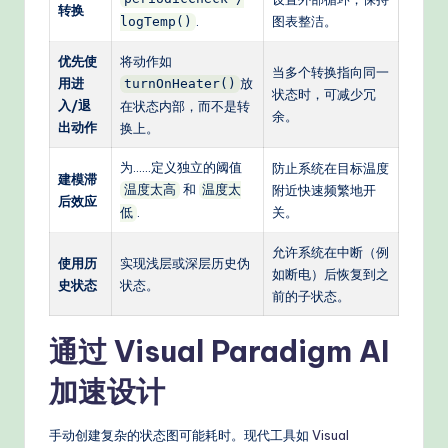
转换
.
图表整洁。
logTemp()
优先使
将动作如
当多个转换指向同一
用进
放
turnOnHeater()
状态时，可减少冗
入/退
在状态内部，而不是转
余。
出动作
换上。
为……定义独立的阈值
防止系统在目标温度
建模滞
和
温度太高
温度太
附近快速频繁地开
后效应
.
关。
低
允许系统在中断（例
使用历
实现浅层或深层历史伪
如断电）后恢复到之
史状态
状态。
前的子状态。
通过 Visual Paradigm AI
加速设计
手动创建复杂的状态图可能耗时。现代工具如
Visual