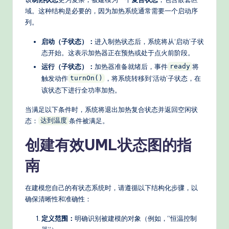
s
域。这种结构是必要的，因为加热系统通常需要一个启动序
列。
启动（子状态）：
进入制热状态后，系统将从‘启动’子状
态开始。这表示加热器正在预热或处于点火前阶段。
运行（子状态）：
加热器准备就绪后，事件
将
ready
触发动作
，将系统转移到‘活动’子状态，在
turnOn()
该状态下进行全功率加热。
当满足以下条件时，系统将退出加热复合状态并返回空闲状
态：
条件被满足。
达到温度
创建有效UML状态图的指
南
在建模您自己的有状态系统时，请遵循以下结构化步骤，以
确保清晰性和准确性：
定义范围：
明确识别被建模的对象（例如，“恒温控制