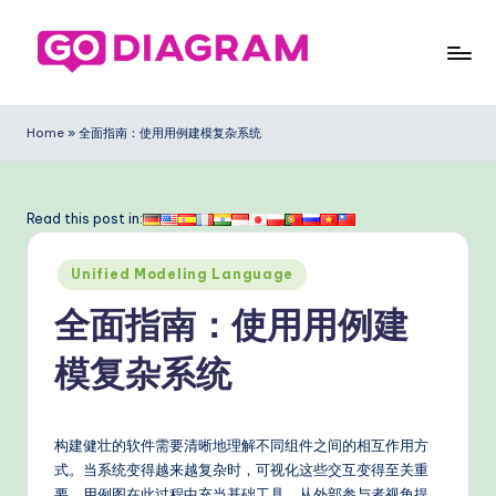
Skip
to
G
content
o
Home
»
全面指南：使用用例建模复杂系统
D
ia
Read this post in:
g
Posted
ra
Unified Modeling Language
in
m
全面指南：使用用例建
Si
模复杂系统
m
pl
构建健壮的软件需要清晰地理解不同组件之间的相互作用方
ifi
式。当系统变得越来越复杂时，可视化这些交互变得至关重
要。用例图在此过程中充当基础工具，从外部参与者视角提