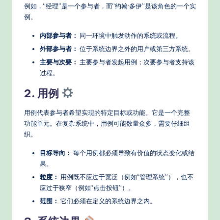
例如，“经理”是一个参与者，而“约翰·多伊”是该角色的一个实
d
例。
e
内部参与者：
同一环境中触发动作的系统或流程。
rn
外部参与者：
位于系统边界之外的用户或第三方系统。
T
主要与次要：
主要参与者发起用例；次要参与者支持该
过程。
e
2. 用例
c
h
用例代表参与者希望实现的特定目标或功能。它是一个完整
功能单元。在复杂系统中，用例可能数量众多，需要仔细组
M
织。
e
目标导向：
每个用例都必须导致有价值的状态变化或结
t
果。
h
粒度：
用例既不应过于宽泛（例如“管理系统”），也不
应过于狭窄（例如“点击按钮”）。
o
范围：
它们必须在定义的系统边界之内。
d