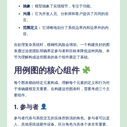
n
抽象：
模型抽象了实现细节，专注于功能。
A
沟通：
它为开发人员、分析师和客户提供了共同的语
言。
I
范围定义：
它清晰地划分了系统边界内和边界外的内
W
容。
o
在处理复杂系统时，模糊性风险会增加。一个构建良好的图
r
表通过迫使团队明确界定参与者和目标来降低这种风险。本
节为理解构成这些图表的各个组件奠定了基础。
k
用例图的核心组件
fl
o
每个图表都由特定元素构成。理解每个元素的定义和行为对
w
于准确建模至关重要。在构建这些图表时，需要考虑三个主
要组件。
s
&
1. 参与者
M
参与者代表与系统交互的实体所扮演的角色。参与者可以是
o
人、其他系统或硬件设备。区分角色与具体个体非常重要。