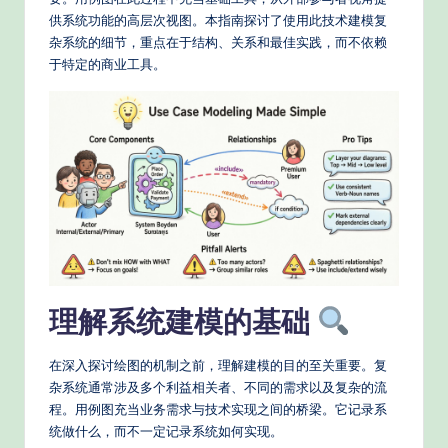
e
供系统功能的高层次视图。本指南探讨了使用此技术建模复
d
杂系统的细节，重点在于结构、关系和最佳实践，而不依赖
C
于特定的商业工具。
hi
n
e
s
e
-
P
理解系统建模的基础
r
o
在深入探讨绘图的机制之前，理解建模的目的至关重要。复
杂系统通常涉及多个利益相关者、不同的需求以及复杂的流
v
程。用例图充当业务需求与技术实现之间的桥梁。它记录系
e
统做什么，而不一定记录系统如何实现。