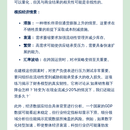
可以量化，但其与商业结果的相关性可能是非线性的。
模拟经济情景：
滞胀：
一种增长停滞但通货膨胀上升的情景。这要求在
不牺牲质量的前提下采取成本削减措施。
衰退：
需求萎缩要求加强流动性管理并减少库存。
繁荣：
高需求可能使供应链承受压力，需要具备快速扩
展的能力。
汇率波动：
在跨国运营时，对冲策略变得至关重要。
在建模这些因素时，对资产负债表进行压力测试非常重要。
要问组织在流动性受到威胁前能承受多大的收入损失。这项
练习揭示了财务模型的真实韧性。它将讨论从‘如果销售额下
降会怎样？’转变为‘在现金流减少20%的情况下，我们还能运
营多久？’
此外，经济数据应结合具体背景进行分析。一个国家的GDP
数据可能看起来稳定，但行业特定指标却显示下滑。细分领
域分析往往能揭示宏观数据所掩盖的风险。例如，如果数字
化转型加速，即使整体经济衰退，科技行业仍可能蓬勃发