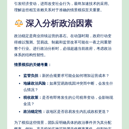
引发经济变动，进而改变社会行为，最终加速技术的采用。
d
理解这些相互依赖关系对于准确的情景模拟至关重要。
e
深入分析政治因素
rn
T
政治稳定是商业持续运营的基石。在动荡时期，政府行动变
得难以预测。贸易战、制裁和监管改革可能在一夜之间重塑
e
整个行业。进行政治分析时，必须超越当前政府，考虑政治
c
体系的结构性韧性。
h
情景模拟的关键考量：
M
监管负担：
新的合规要求可能会如何增加运营成本？
e
地缘政治风险：
如果贸易路线因冲突而中断，会发生什
么情况？
t
税收政策：
是否有即将发生的公司税率变动，会影响现
h
金流？
o
政治稳定性：
该地区是否容易发生内乱或政权更迭？
d
为了模拟这些情景，团队应明确具体的政治事件并为其分配
概率。例如，高关税的实施可能属于低概率事件，但影响灾