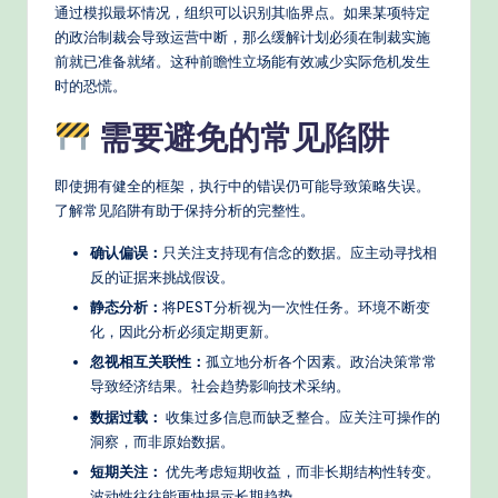
通过模拟最坏情况，组织可以识别其临界点。如果某项特定
的政治制裁会导致运营中断，那么缓解计划必须在制裁实施
前就已准备就绪。这种前瞻性立场能有效减少实际危机发生
时的恐慌。
需要避免的常见陷阱
即使拥有健全的框架，执行中的错误仍可能导致策略失误。
了解常见陷阱有助于保持分析的完整性。
确认偏误：
只关注支持现有信念的数据。应主动寻找相
反的证据来挑战假设。
静态分析：
将PEST分析视为一次性任务。环境不断变
化，因此分析必须定期更新。
忽视相互关联性：
孤立地分析各个因素。政治决策常常
导致经济结果。社会趋势影响技术采纳。
数据过载：
收集过多信息而缺乏整合。应关注可操作的
洞察，而非原始数据。
短期关注：
优先考虑短期收益，而非长期结构性转变。
波动性往往能更快揭示长期趋势。