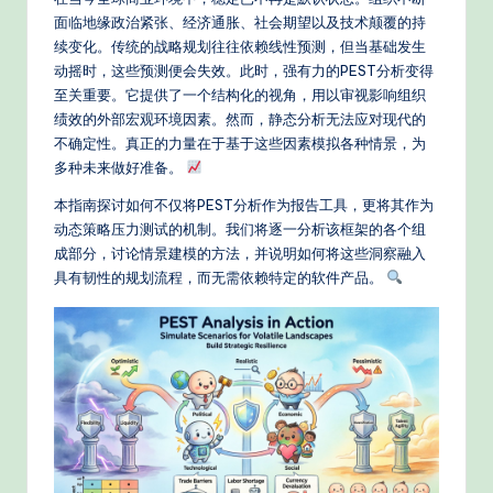
e
面临地缘政治紧张、经济通胀、社会期望以及技术颠覆的持
d
续变化。传统的战略规划往往依赖线性预测，但当基础发生
C
动摇时，这些预测便会失效。此时，强有力的PEST分析变得
至关重要。它提供了一个结构化的视角，用以审视影响组织
hi
绩效的外部宏观环境因素。然而，静态分析无法应对现代的
n
不确定性。真正的力量在于基于这些因素模拟各种情景，为
多种未来做好准备。
e
本指南探讨如何不仅将PEST分析作为报告工具，更将其作为
s
动态策略压力测试的机制。我们将逐一分析该框架的各个组
e
成部分，讨论情景建模的方法，并说明如何将这些洞察融入
具有韧性的规划流程，而无需依赖特定的软件产品。
-
P
r
o
v
e