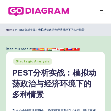
Skip
to
G
content
o
Home
»
PEST分析实战：模拟动荡政治与经济环境下的多种情景
D
ia
Read this post in:
g
Posted
ra
Strategic Analysis
in
m
PEST分析实战：模拟动
Si
荡政治与经济环境下的
m
多种情景
pl
ifi
在当今全球商业环境中，稳定已不再是默认状态。组织不断