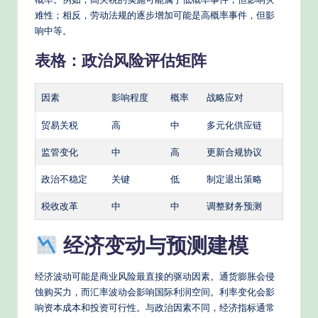
s
难性；相反，劳动法规的逐步增加可能是高概率事件，但影
响中等。
表格：政治风险评估矩阵
因素
影响程度
概率
战略应对
贸易关税
高
中
多元化供应链
监管变化
中
高
更新合规协议
政治不稳定
关键
低
制定退出策略
税收改革
中
中
调整财务预测
经济变动与预测建模
经济波动可能是商业风险最直接的驱动因素。通货膨胀会侵
蚀购买力，而汇率波动会影响国际利润空间。利率变化会影
响资本成本和投资可行性。与政治因素不同，经济指标通常