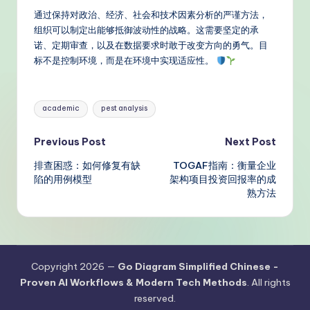
通过保持对政治、经济、社会和技术因素分析的严谨方法，
组织可以制定出能够抵御波动性的战略。这需要坚定的承
诺、定期审查，以及在数据要求时敢于改变方向的勇气。目
标不是控制环境，而是在环境中实现适应性。
Tags:
academic
pest analysis
Post
Previous Post
Next Post
排查困惑：如何修复有缺
TOGAF指南：衡量企业
navigation
陷的用例模型
架构项目投资回报率的成
熟方法
Copyright 2026 —
Go Diagram Simplified Chinese -
Proven AI Workflows & Modern Tech Methods
. All rights
reserved.