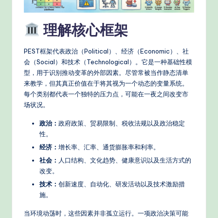
n
A
理解核心框架
I
PEST框架代表政治（Political）、经济（Economic）、社
W
会（Social）和技术（Technological）。它是一种基础性模
o
型，用于识别推动变革的外部因素。尽管常被当作静态清单
来教学，但其真正价值在于将其视为一个动态的变量系统。
r
每个类别都代表一个独特的压力点，可能在一夜之间改变市
k
场状况。
fl
政治：
政府政策、贸易限制、税收法规以及政治稳定
o
性。
经济：
增长率、汇率、通货膨胀率和利率。
w
社会：
人口结构、文化趋势、健康意识以及生活方式的
s
改变。
&
技术：
创新速度、自动化、研发活动以及技术激励措
施。
M
o
当环境动荡时，这些因素并非孤立运行。一项政治决策可能