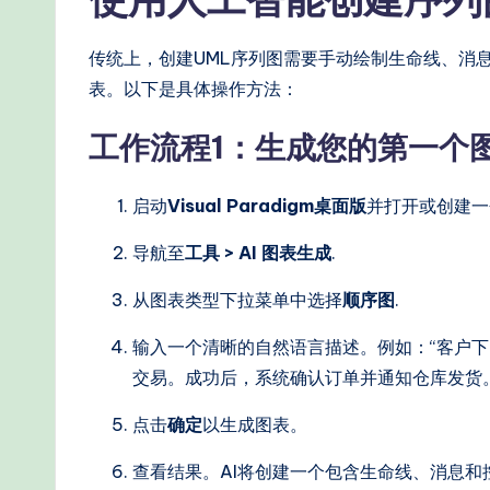
e
传统上，创建UML序列图需要手动绘制生命线、消息和
-
表。以下是具体操作方法：
P
工作流程1：生成您的第一个
r
启动
Visual Paradigm桌面版
并打开或创建一
o
导航至
工具 > AI 图表生成
.
v
从图表类型下拉菜单中选择
顺序图
.
e
输入一个清晰的自然语言描述。例如：“客户
n
交易。成功后，系统确认订单并通知仓库发货
A
点击
确定
以生成图表。
I
查看结果。AI将创建一个包含生命线、消息