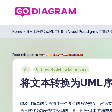
Skip
to
G
content
o
Home
»
将文本转换为UML序列图：Visual Paradigm人工智能
D
ia
Read this post in:
g
Posted
AI
Unified Modeling Language
r
in
将文本转换为UML序列
a
m
想象用简单的英语描述一个复杂的系统交互，然后
Si
语言转化为精确视觉模型的工具，轻松创建详细的UML