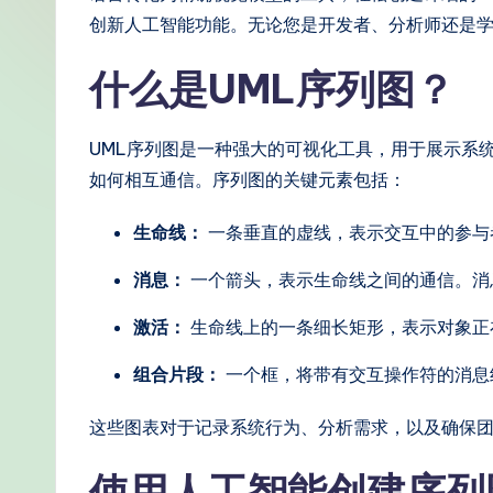
m
创新人工智能功能。无论您是开发者、分析师还是
pl
什么是UML序列图？
if
UML序列图是一种强大的可视化工具，用于展示系
i
如何相互通信。序列图的关键元素包括：
e
生命线：
一条垂直的虚线，表示交互中的参与
d
消息：
一个箭头，表示生命线之间的通信。消
C
激活：
生命线上的一条细长矩形，表示对象正
hi
组合片段：
一个框，将带有交互操作符的消息
n
这些图表对于记录系统行为、分析需求，以及确保团
e
s
使用人工智能创建序列