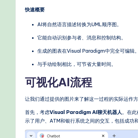
W
快速概要
o
AI将自然语言描述转换为UML顺序图。
r
它能自动识别参与者、消息和控制结构。
kf
生成的图表在Visual Paradigm中完全可编辑
lo
与手动绘制相比，可节省大量时间。
w
s
可视化AI流程
&
让我们通过提供的图片来了解这一过程的实际运作
M
首先，考虑
Visual Paradigm AI聊天机器人
。在此
o
示了用户、ATM和银行系统之间的交互，包括成功
d