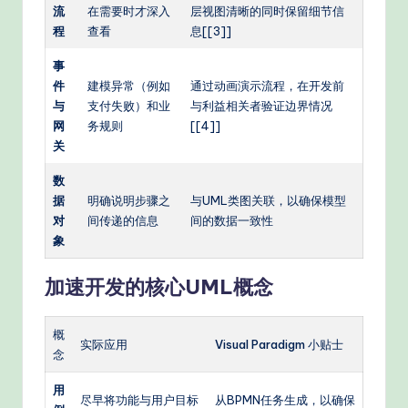
流
在需要时才深入
层视图清晰的同时保留细节信
程
查看
息[[3]]
事
件
建模异常（例如
通过动画演示流程，在开发前
与
支付失败）和业
与利益相关者验证边界情况
网
务规则
[[4]]
关
数
据
明确说明步骤之
与UML类图关联，以确保模型
对
间传递的信息
间的数据一致性
象
加速开发的核心UML概念
概
实际应用
Visual Paradigm 小贴士
念
用
尽早将功能与用户目标
从BPMN任务生成，以确保