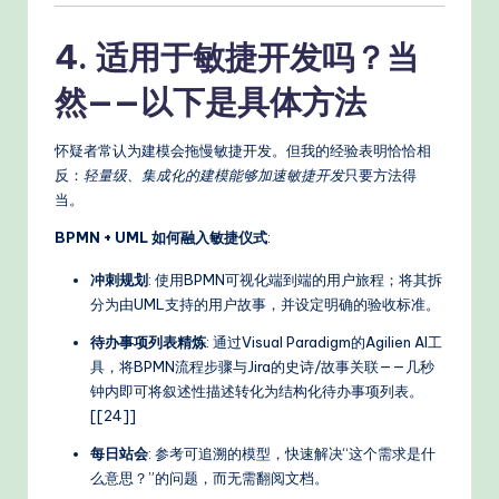
4. 适用于敏捷开发吗？当
然——以下是具体方法
怀疑者常认为建模会拖慢敏捷开发。但我的经验表明恰恰相
反：
轻量级、集成化的建模能够加速敏捷开发
只要方法得
当。
BPMN + UML 如何融入敏捷仪式
:
冲刺规划
: 使用BPMN可视化端到端的用户旅程；将其拆
分为由UML支持的用户故事，并设定明确的验收标准。
待办事项列表精炼
: 通过Visual Paradigm的Agilien AI工
具，将BPMN流程步骤与Jira的史诗/故事关联——几秒
钟内即可将叙述性描述转化为结构化待办事项列表。
[[24]]
每日站会
: 参考可追溯的模型，快速解决“这个需求是什
么意思？”的问题，而无需翻阅文档。