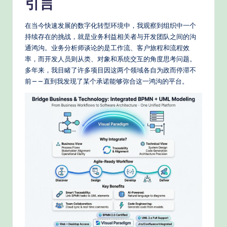
e
引言
d
在当今快速发展的数字化转型环境中，我观察到组织中一个
C
持续存在的挑战，就是业务利益相关者与开发团队之间的沟
hi
通鸿沟。业务分析师谈论的是工作流、客户旅程和流程效
率，而开发人员则从类、对象和系统交互的角度思考问题。
n
多年来，我目睹了许多项目因这两个领域各自为政而停滞不
e
前——直到我发现了某个承诺能够弥合这一鸿沟的平台。
s
e
-
P
r
o
v
e