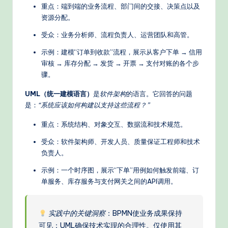
重点：端到端的业务流程、部门间的交接、决策点以及
d
资源分配。
e
受众：业务分析师、流程负责人、运营团队和高管。
rn
示例：建模“订单到收款”流程，展示从客户下单 → 信用
T
审核 → 库存分配 → 发货 → 开票 → 支付对账的各个步
骤。
e
UML（统一建模语言）
是
软件架构
的语言。它回答的问题
c
是：
“系统应该如何构建以支持这些流程？”
h
重点：系统结构、对象交互、数据流和技术规范。
M
受众：软件架构师、开发人员、质量保证工程师和技术
e
负责人。
t
示例：一个时序图，展示“下单”用例如何触发前端、订
h
单服务、库存服务与支付网关之间的API调用。
o
d
实践中的关键洞察
：BPMN使业务成果保持
可见；UML确保技术实现的合理性。仅使用其