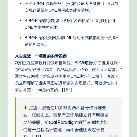
一个BPMN“流程任务”（例如“验证客户身份”）可以与
实现该逻辑的UML用例或类建立关联。
BPMN中的数据对象（例如“客户档案”）直接映射到
UML类图中的实体。
BPMN中的决策网关与UML活动图或状态机图中的条件
逻辑相对应。
来自最近一个项目的实际案例
:
我们正在重新设计贷款审批流程。BPMN图展示了业务规则：
“如果信用评分 > 700，则自动批准；否则，转至人工审核。”
通过将该网关与对应活动图中的UML决策节点相连，开发人
员立即理解了业务意图
以及
所需的实现模式。可追溯性并非
事后补充——而是内置的。[[6]]
注意
：混合使用并非将两种符号强行堆叠
在一张画布上。而是有意识地建立具有明确语
义的关联。Visual Paradigm的可追溯性功能
使这一过程易于管理，而不会使图表过于复
杂。[[1]]