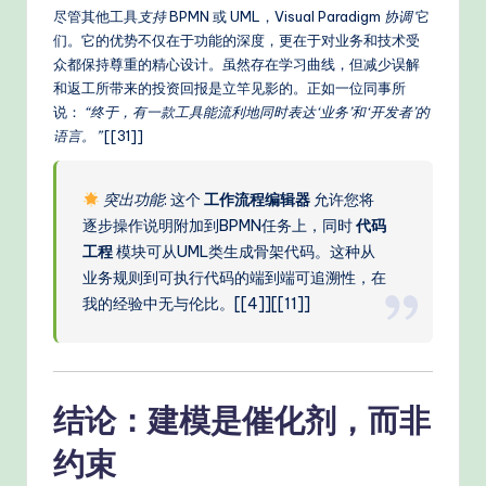
尽管其他工具
支持
BPMN 或 UML，Visual Paradigm
协调
它
们。它的优势不仅在于功能的深度，更在于对业务和技术受
众都保持尊重的精心设计。虽然存在学习曲线，但减少误解
和返工所带来的投资回报是立竿见影的。正如一位同事所
说：
“终于，有一款工具能流利地同时表达‘业务’和‘开发者’的
语言。”
[[31]]
突出功能
: 这个
工作流程编辑器
允许您将
逐步操作说明附加到BPMN任务上，同时
代码
工程
模块可从UML类生成骨架代码。这种从
业务规则到可执行代码的端到端可追溯性，在
我的经验中无与伦比。[[4]][[11]]
结论：建模是催化剂，而非
约束