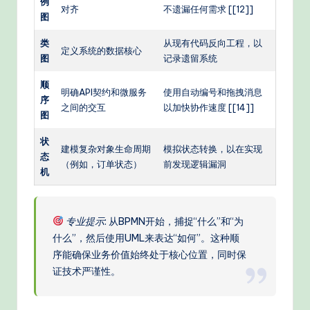
例
对齐
不遗漏任何需求 [[12]]
图
类
从现有代码反向工程，以
定义系统的数据核心
图
记录遗留系统
顺
明确API契约和微服务
使用自动编号和拖拽消息
序
之间的交互
以加快协作速度 [[14]]
图
状
建模复杂对象生命周期
模拟状态转换，以在实现
态
（例如，订单状态）
前发现逻辑漏洞
机
专业提示
: 从BPMN开始，捕捉“什么”和“为
什么”，然后使用UML来表达“如何”。这种顺
序能确保业务价值始终处于核心位置，同时保
证技术严谨性。