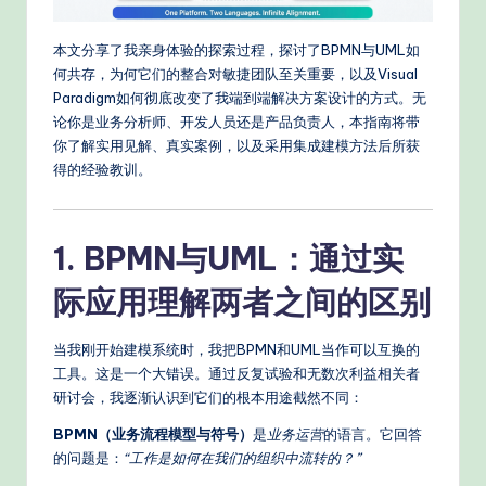
n
A
本文分享了我亲身体验的探索过程，探讨了BPMN与UML如
何共存，为何它们的整合对敏捷团队至关重要，以及Visual
I
Paradigm如何彻底改变了我端到端解决方案设计的方式。无
W
论你是业务分析师、开发人员还是产品负责人，本指南将带
你了解实用见解、真实案例，以及采用集成建模方法后所获
o
得的经验教训。
r
k
1. BPMN与UML：通过实
fl
际应用理解两者之间的区别
o
w
当我刚开始建模系统时，我把BPMN和UML当作可以互换的
s
工具。这是一个大错误。通过反复试验和无数次利益相关者
研讨会，我逐渐认识到它们的根本用途截然不同：
&
BPMN（业务流程模型与符号）
是
业务运营
的语言。它回答
M
的问题是：
“工作是如何在我们的组织中流转的？”
o