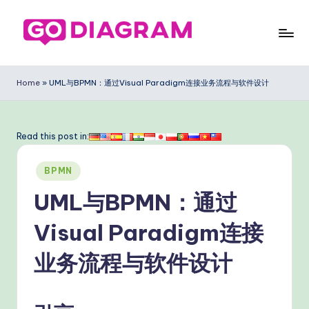
Skip
to
G
content
o
Home
»
UML与BPMN：通过Visual Paradigm连接业务流程与软件设计
D
ia
Read this post in:
g
Posted
ra
BPMN
in
m
UML与BPMN：通过
Si
Visual Paradigm连接
m
业务流程与软件设计
pl
ifi