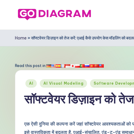
Skip
to
G
content
o
Home
»
सॉफ्टवेयर डिज़ाइन को तेज करें: एआई कैसे उपयोग केस मॉडलिंग को बदलत
D
ia
Read this post in:
g
Posted
AI
AI Visual Modeling
Software Develop
r
in
सॉफ्टवेयर डिज़ाइन को तेज
a
m
एक ऐसी दुनिया की कल्पना करें जहां सॉफ्टवेयर आवश्यकताओं क
In
इसे वास्तविकता में बदलता है, एआई-संचालित, एंड-टू-एंड समाधान