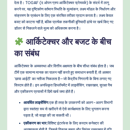
o
देता है। TOGAF (द ओपन ग्रुप आर्किटेक्चर फ्रेमवर्क) के संदर्भ में लागू
करने पर, यह दृष्टिकोण वर्तमान स्थिति के मूल्यांकन, लक्ष्य मॉडल के निर्धारण और
w
संक्रमण के प्रबंधन के लिए एक संरचित तरीका प्रदान करता है। लक्ष्य केवल
s
बजट को काटना नहीं है, बल्कि प्रत्येक तकनीकी बुनियादी ढांचे पर खर्च किए गए
डॉलर से निकलने वाले मूल्य को अधिकतम करना है।
&
आर्किटेक्चर और बजट के बीच
M
का संबंध
o
d
आर्किटेक्चर के अव्यवस्था और वित्तीय अक्षमता के बीच सीधा संबंध होता है। जब
e
टीमें एक सामान्य मानक का पालन नहीं करते हुए समाधान बनाती हैं, तो अक्सर
‘छाया आईटी’ का नतीजा निकलता है—जो केंद्रीय निगरानी के बिना लगाए गए
rn
सिस्टम होते हैं। इन अनधिकृत डिप्लॉयमेंट में लाइसेंसिंग, रखरखाव, सुरक्षा पैच
T
और एकीकरण प्रयासों में छिपे खर्च जमा होते हैं।
e
आवर्धित लाइसेंसिंग:
एक ही तरह के उपकरणों को अलग-अलग विभागों
c
द्वारा स्वतंत्र रूप से खरीदने से ऐसे कार्यक्षमता के लिए भुगतान करना
पड़ता है, जो साझा की जा सकती थी।
h
एकीकरण का भार:
विशिष्ट इंटरफेस के लिए कस्टम कनेक्टर की
M
आवश्यकता होती है, जिससे विकास समय और निरंतर रखरखाव में वृद्धि