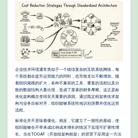
e
d
C
hi
n
e
s
企业技术环境通常类似于一个错综复杂的互联系统网络，每
e
个系统都在提升运营能力的同时，也导致支出不断增加。随
-
着组织规模的扩大，各种不兼容的工具、重复的流程以及分
散的数据结构大量出现，造成了显著的财务摩擦。这正是标
P
准化架构概念变得至关重要的原因。通过既定框架将技术架
r
构与业务目标对齐，组织能够系统性地识别浪费并优化运营
流程。
o
v
标准化并不意味着僵化。相反，它建立了一致性的基础，使
组织能够在不带来成比例成本增长的情况下实现可扩展性增
e
长。当在TOGAF（开放组架构框架）的背景下应用这一方法