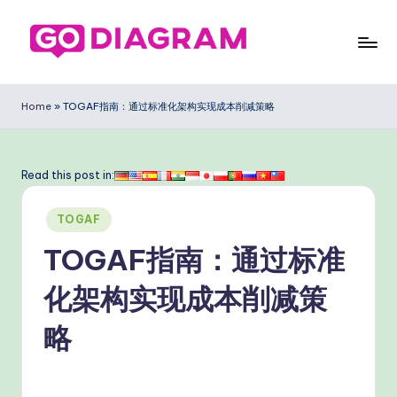
Skip
to
G
content
o
Home
»
TOGAF指南：通过标准化架构实现成本削减策略
D
ia
Read this post in:
g
Posted
ra
TOGAF
in
m
TOGAF指南：通过标准
Si
化架构实现成本削减策
m
略
pl
ifi