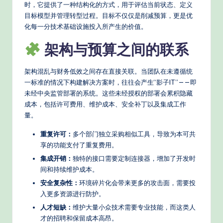
n
时，它提供了一种结构化的方式，用于评估当前状态、定义
目标模型并管理转型过程。目标不仅仅是削减预算，更是优
A
化每一分技术基础设施投入所产生的价值。
I
架构与预算之间的联系
W
o
架构混乱与财务低效之间存在直接关联。当团队在未遵循统
一标准的情况下构建解决方案时，往往会产生“影子IT”——即
r
未经中央监管部署的系统。这些未经授权的部署会累积隐藏
k
成本，包括许可费用、维护成本、安全补丁以及集成工作
量。
fl
重复许可：
多个部门独立采购相似工具，导致为本可共
o
享的功能支付了重复费用。
w
集成开销：
独特的接口需要定制连接器，增加了开发时
s
间和持续维护成本。
安全复杂性：
环境碎片化会带来更多的攻击面，需要投
&
入更多资源进行防护。
M
人才短缺：
维护大量小众技术需要专业技能，而这类人
o
才的招聘和保留成本高昂。