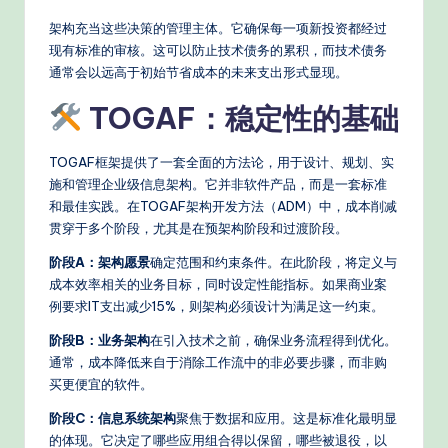
d
架构充当这些决策的管理主体。它确保每一项新投资都经过
现有标准的审核。这可以防止技术债务的累积，而技术债务
e
通常会以远高于初始节省成本的未来支出形式显现。
rn
TOGAF：稳定性的基础
T
e
TOGAF框架提供了一套全面的方法论，用于设计、规划、实
施和管理企业级信息架构。它并非软件产品，而是一套标准
c
和最佳实践。在TOGAF架构开发方法（ADM）中，成本削减
h
贯穿于多个阶段，尤其是在预架构阶段和过渡阶段。
M
阶段A：架构愿景
确定范围和约束条件。在此阶段，将定义与
成本效率相关的业务目标，同时设定性能指标。如果商业案
e
例要求IT支出减少15%，则架构必须设计为满足这一约束。
t
阶段B：业务架构
在引入技术之前，确保业务流程得到优化。
h
通常，成本降低来自于消除工作流中的非必要步骤，而非购
买更便宜的软件。
o
d
阶段C：信息系统架构
聚焦于数据和应用。这是标准化最明显
的体现。它决定了哪些应用组合得以保留，哪些被退役，以