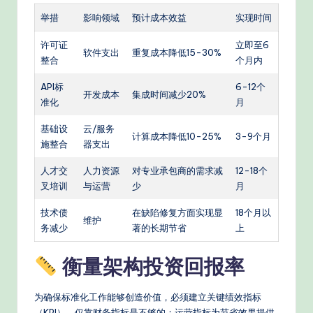
举措
影响领域
预计成本效益
实现时间
许可证
立即至6
软件支出
重复成本降低15-30%
整合
个月内
API标
6-12个
开发成本
集成时间减少20%
准化
月
基础设
云/服务
计算成本降低10-25%
3-9个月
施整合
器支出
人才交
人力资源
对专业承包商的需求减
12-18个
叉培训
与运营
少
月
技术债
在缺陷修复方面实现显
18个月以
维护
务减少
著的长期节省
上
衡量架构投资回报率
为确保标准化工作能够创造价值，必须建立关键绩效指标
（KPI）。仅靠财务指标是不够的；运营指标为节省效果提供