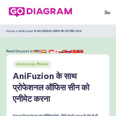
Skip
to
G
content
o
Home
»
AniFuzion के साथ प्रोफेशनल ऑफिस सीन को एनीमेट करना
D
ia
Read this post in:
g
Posted
ra
Animation Maker
in
m
AniFuzion के साथ
In
प्रोफेशनल ऑफिस सीन को
di
एनीमेट करना
a
n
Visual Paradigm का एनीमेशन मेकर, जिसे AniFuzion के नाम से भी