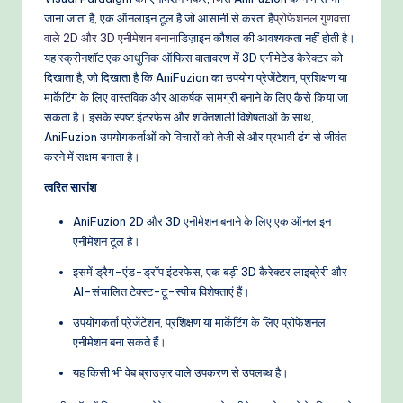
-
जाना जाता है, एक ऑनलाइन टूल है जो आसानी से करता है
प्रोफेशनल गुणवत्ता
P
वाले 2D और 3D एनीमेशन बनाना
डिज़ाइन कौशल की आवश्यकता नहीं होती है।
r
यह स्क्रीनशॉट एक आधुनिक ऑफिस वातावरण में 3D एनीमेटेड कैरेक्टर को
दिखाता है, जो दिखाता है कि AniFuzion का उपयोग प्रेजेंटेशन, प्रशिक्षण या
o
मार्केटिंग के लिए वास्तविक और आकर्षक सामग्री बनाने के लिए कैसे किया जा
v
सकता है। इसके स्पष्ट इंटरफेस और शक्तिशाली विशेषताओं के साथ,
AniFuzion उपयोगकर्ताओं को विचारों को तेजी से और प्रभावी ढंग से जीवंत
e
करने में सक्षम बनाता है।
n
त्वरित सारांश
A
AniFuzion 2D और 3D एनीमेशन बनाने के लिए एक ऑनलाइन
I
एनीमेशन टूल है।
W
इसमें ड्रैग-एंड-ड्रॉप इंटरफेस, एक बड़ी 3D कैरेक्टर लाइब्रेरी और
AI-संचालित टेक्स्ट-टू-स्पीच विशेषताएं हैं।
o
r
उपयोगकर्ता प्रेजेंटेशन, प्रशिक्षण या मार्केटिंग के लिए प्रोफेशनल
एनीमेशन बना सकते हैं।
k
यह किसी भी वेब ब्राउज़र वाले उपकरण से उपलब्ध है।
fl