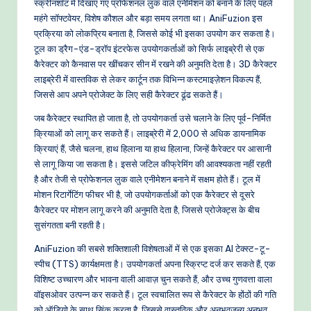
स्क्रीनशॉट में दिखाए गए प्रोफेशनल लुक वाले एनीमेशन को बनाने के लिए पहले
o
महंगे सॉफ्टवेयर, विशेष कौशल और बड़ा समय लगता था। AniFuzion इस
w
प्रक्रिया को लोकप्रिय बनाता है, जिससे कोई भी इसका उपयोग कर सकता है।
टूल का ड्रैग-एंड-ड्रॉप इंटरफेस उपयोगकर्ताओं को सिर्फ लाइब्रेरी से एक
s
कैरेक्टर को कैनवास पर खींचकर सीन में रखने की अनुमति देता है। 3D कैरेक्टर
&
लाइब्रेरी में वास्तविक से लेकर कार्टून तक विभिन्न कस्टमाइज़ेशन विकल्प हैं,
जिससे आप अपने प्रोजेक्ट के लिए सही कैरेक्टर ढूंढ सकते हैं।
M
जब कैरेक्टर स्थापित हो जाता है, तो उपयोगकर्ता उसे चलाने के लिए पूर्व-निर्मित
o
क्रियाओं को लागू कर सकते हैं। लाइब्रेरी में 2,000 से अधिक डायनामिक
d
क्रियाएं हैं, जैसे चलना, हाथ हिलाना या हाथ हिलाना, जिन्हें कैरेक्टर पर आसानी
से लागू किया जा सकता है। इससे जटिल कीफ्रेमिंग की आवश्यकता नहीं रहती
e
है और तेजी से प्रोफेशनल लुक वाले एनीमेशन बनाने में सक्षम होते हैं। टूल में
rn
मोशन रिटार्गेटिंग फीचर भी है, जो उपयोगकर्ताओं को एक कैरेक्टर से दूसरे
कैरेक्टर पर मोशन लागू करने की अनुमति देता है, जिससे प्रोजेक्ट्स के बीच
T
सुसंगतता बनी रहती है।
e
AniFuzion की सबसे शक्तिशाली विशेषताओं में से एक इसका AI टेक्स्ट-टू-
c
स्पीच (TTS) कार्यक्षमता है। उपयोगकर्ता अपना स्क्रिप्ट दर्ज कर सकते हैं, एक
विशिष्ट उच्चारण और भावना वाली आवाज़ चुन सकते हैं, और उच्च गुणवत्ता वाला
h
वॉइसओवर उत्पन्न कर सकते हैं। टूल स्वचालित रूप से कैरेक्टर के होंठों की गति
M
को ऑडियो के साथ सिंक करता है, जिससे वास्तविक और अनुभवजन्य अनुभव