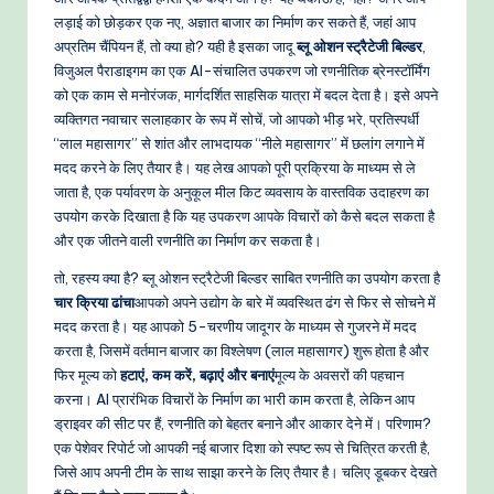
-
लड़ाई को छोड़कर एक नए, अज्ञात बाजार का निर्माण कर सकते हैं, जहां आप
P
अप्रतिम चैंपियन हैं, तो क्या हो? यही है इसका जादू
ब्लू ओशन स्ट्रैटेजी बिल्डर
,
r
विजुअल पैराडाइगम का एक AI-संचालित उपकरण जो रणनीतिक ब्रेनस्टॉर्मिंग
को एक काम से मनोरंजक, मार्गदर्शित साहसिक यात्रा में बदल देता है। इसे अपने
o
व्यक्तिगत नवाचार सलाहकार के रूप में सोचें, जो आपको भीड़ भरे, प्रतिस्पर्धी
v
“लाल महासागर” से शांत और लाभदायक “नीले महासागर” में छलांग लगाने में
मदद करने के लिए तैयार है। यह लेख आपको पूरी प्रक्रिया के माध्यम से ले
e
जाता है, एक पर्यावरण के अनुकूल मील किट व्यवसाय के वास्तविक उदाहरण का
n
उपयोग करके दिखाता है कि यह उपकरण आपके विचारों को कैसे बदल सकता है
और एक जीतने वाली रणनीति का निर्माण कर सकता है।
A
तो, रहस्य क्या है? ब्लू ओशन स्ट्रैटेजी बिल्डर साबित रणनीति का उपयोग करता है
I
चार क्रिया ढांचा
आपको अपने उद्योग के बारे में व्यवस्थित ढंग से फिर से सोचने में
W
मदद करता है। यह आपको 5-चरणीय जादूगर के माध्यम से गुजरने में मदद
करता है, जिसमें वर्तमान बाजार का विश्लेषण (लाल महासागर) शुरू होता है और
o
फिर मूल्य को
हटाएं, कम करें, बढ़ाएं और बनाएं
मूल्य के अवसरों की पहचान
r
करना। AI प्रारंभिक विचारों के निर्माण का भारी काम करता है, लेकिन आप
ड्राइवर की सीट पर हैं, रणनीति को बेहतर बनाने और आकार देने में। परिणाम?
k
एक पेशेवर रिपोर्ट जो आपकी नई बाजार दिशा को स्पष्ट रूप से चित्रित करती है,
fl
जिसे आप अपनी टीम के साथ साझा करने के लिए तैयार है। चलिए डूबकर देखते