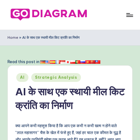
Skip
to
G
content
o
Home
»
AI के साथ एक स्थायी मील किट क्रांति का निर्माण
D
ia
Read this post in:
g
Posted
ra
AI
Strategic Analysis
in
m
AI के साथ एक स्थायी मील किट
In
क्रांति का निर्माण
di
a
क्या आपने कभी महसूस किया है कि आप एक कभी न कभी खत्म न होने वाले
n
“लाल महासागर” चैस के खेल में फंसे हुए हैं, जहां हर चाल एक कीमत के युद्ध है
और आपके प्रतिद्वंद्वी हमेशा एक कदम आगे हैं? यह थकाऊ है, नहीं? अगर आप