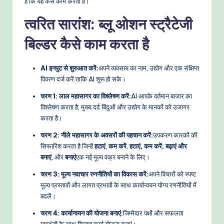
हैं कि यह कैसे काम करता है।
o
त्वरित सारांश: ब्लू ओशन स्ट्रैटेजी
w
s
बिल्डर कैसे काम करता है
&
AI इनपुट से शुरुआत करें:
अपने व्यवसाय का नाम, उद्योग और एक संक्षिप्त
M
विवरण दर्ज करें ताकि AI शुरू हो सके।
o
चरण 1: लाल महासागर का विश्लेषण करें:
AI आपके वर्तमान बाजार का
d
विश्लेषण करता है, मुख्य दर्द बिंदुओं और उद्योग के मानकों को उजागर
करता है।
e
चरण 2: नीले महासागर के अवसरों की पहचान करें:
उपकरण कारकों की
rn
सिफारिश करता है जिन्हें
हटाएं
,
कम करें
,
हटाएं, कम करें, बढ़ाएं और
T
बनाएं
, और
बनाएं
एक नई मूल्य वक्र बनाने के लिए।
e
चरण 3: मूल्य नवाचार रणनीतियों का विकास करें:
अपने विचारों को स्पष्ट
मूल्य प्रस्तावों और लागत प्रभावों के साथ कार्यान्वयन योग्य रणनीतियों में
c
बदलें।
h
चरण 4: कार्यान्वयन की योजना बनाएं:
जिम्मेदार पक्षों और सफलता
M
मापदंडों के साथ विस्तृत कार्य योजना बनाएं।