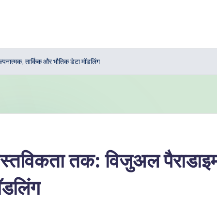
कल्पनात्मक, तार्किक और भौतिक डेटा मॉडलिंग
स वास्तविकता तक: विजुअल पैराडा
ॉडलिंग