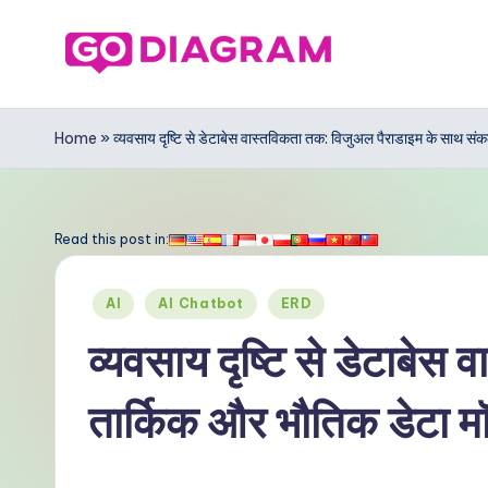
Skip
to
G
content
o
Home
»
व्यवसाय दृष्टि से डेटाबेस वास्तविकता तक: विजुअल पैराडाइम के साथ सं
D
ia
Read this post in:
g
Posted
AI
AI Chatbot
ERD
r
in
व्यवसाय दृष्टि से डेटाबे
a
तार्किक और भौतिक डेटा म
m
In