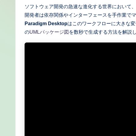
a
ソフトウェア開発の急速な進化する世界において
開発者は依存関係やインターフェースを手作業で
p
Paradigm Desktop
はこのワークフローに大きな変
a
の
UMLパッケージ図
を数秒で生成する方法を解説
n
e
s
e
-
P
r
o