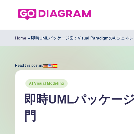
Skip
to
G
content
o
Home
»
即時UMLパッケージ図：Visual ParadigmのAIジェ
D
ia
Read this post in:
g
Posted
AI Visual Modeling
r
in
即時UMLパッケージ図
a
門
m
J