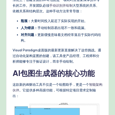
n
长的工作。开发团队必须
手动识别并绘制
大型系统的关系、
A
依赖关系和结构层次。这种手动方法常常导致：
I
瓶颈：
大量时间投入延迟了实际实现的开始。
W
人为错误：
手动绘制容易出现不一致和疏漏。
对齐问题：
更新缓慢意味着文档经常落后于实际代码结
o
构。
r
Visual Paradigm桌面版的最新更新直接解决了这些挑战。通
k
过自动化架构蓝图的创建，该工具使产品经理、工程师和分
析师能够专注于验证设计，而非手动绘制。
fl
o
AI包图生成器的核心功能
w
这款新的AI驱动工具不仅是一个绘图助手，更是一个
智能架构
s
伙伴
。它提供多种高级功能，可根据特定项目需求定制输
&
出：
M
o