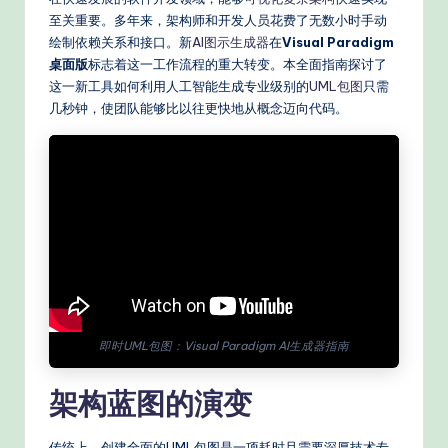
e
至关重要。多年来，架构师和开发人员花费了无数小时手动
d
绘制依赖关系和接口。新
AI图示生成器
在
Visual Paradigm
C
桌面版
标志着这一工作流程的重大转变。本全面指南探讨了
这一新工具如何利用人工智能生成专业级别的
UML包图
只需
hi
几秒钟，使团队能够比以往更快地从概念迈向代码。
n
e
s
e
-
P
r
即时UML包图：Visual Paradigm AI生成器指南
o
v
架构蓝图的演变
e
传统上，创建全面的UML包图是一项耗时且需要深厚技术专