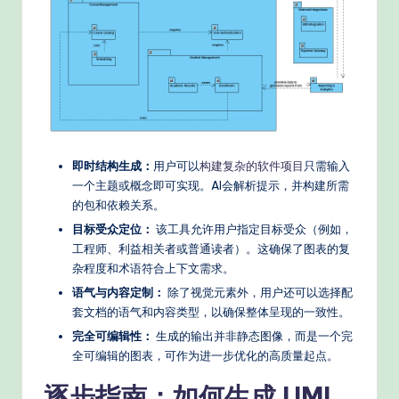
d
e
rn
T
e
即时结构生成：
用户可以
构建复杂的软件项目
只需输入
c
一个主题或概念即可实现。AI会解析提示，并构建所需
h
的包和依赖关系。
M
目标受众定位：
该工具允许用户指定目标受众（例如，
工程师、利益相关者或普通读者）。这确保了图表的复
e
杂程度和术语符合上下文需求。
t
语气与内容定制：
除了视觉元素外，用户还可以选择配
套文档的语气和内容类型，以确保整体呈现的一致性。
h
完全可编辑性：
生成的输出并非静态图像，而是一个完
o
全可编辑的图表，可作为进一步优化的高质量起点。
d
逐步指南：如何生成 UML