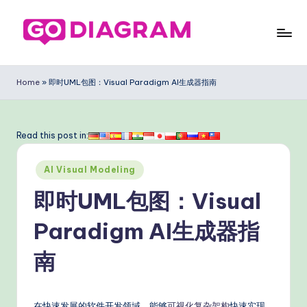
Skip
to
G
content
o
Home
»
即时UML包图：Visual Paradigm AI生成器指南
D
ia
Read this post in:
g
Posted
ra
AI Visual Modeling
in
m
即时UML包图：Visual
Si
Paradigm AI生成器指
m
南
pl
ifi
在快速发展的软件开发领域，能够
可视化复杂架构
快速实现