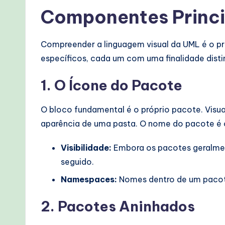
e
Componentes Princi
c
Compreender a linguagem visual da UML é o pr
h
específicos, cada um com uma finalidade distin
M
1. O Ícone do Pacote
e
O bloco fundamental é o próprio pacote. Visu
t
aparência de uma pasta. O nome do pacote é 
h
Visibilidade:
Embora os pacotes geralmen
o
seguido.
d
Namespaces:
Nomes dentro de um pacote
s
2. Pacotes Aninhados