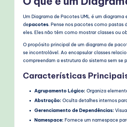
O que é um Diagra
lo
w
Um Diagrama de Pacotes UML é um diagrama es
s
de
pacotes
. Pense nos pacotes como pastas d
eles. Eles não têm como mostrar classes ou ob
&
O propósito principal de um diagrama de paco
M
se incontrolável. Ao encapsular classes relac
o
compreendam a estrutura do sistema sem se 
d
Características Principai
e
Agrupamento Lógico:
Organiza elemento
r
Abstração:
Oculta detalhes internos para 
n
Gerenciamento de Dependências:
Visua
T
Namespace:
Fornece um namespace para 