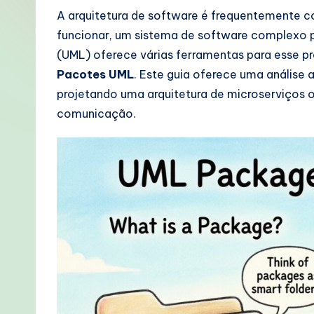
o
A arquitetura de software é frequentemente 
funcionar, um sistema de software complexo 
rt
(UML) oferece várias ferramentas para esse pr
u
Pacotes UML
. Este guia oferece uma análise
projetando uma arquitetura de microserviços 
g
comunicação.
u
e
s
e
-
P
r