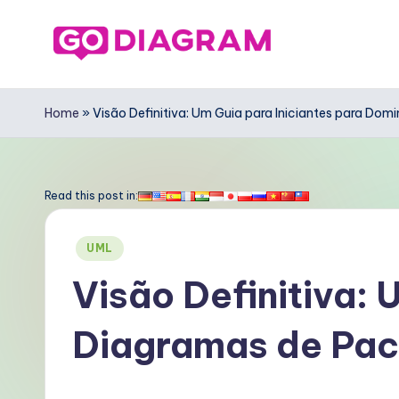
Skip
to
G
content
o
Home
»
Visão Definitiva: Um Guia para Iniciantes para Do
D
ia
Read this post in:
g
Posted
UML
r
in
Visão Definitiva: 
a
Diagramas de Pa
m
P