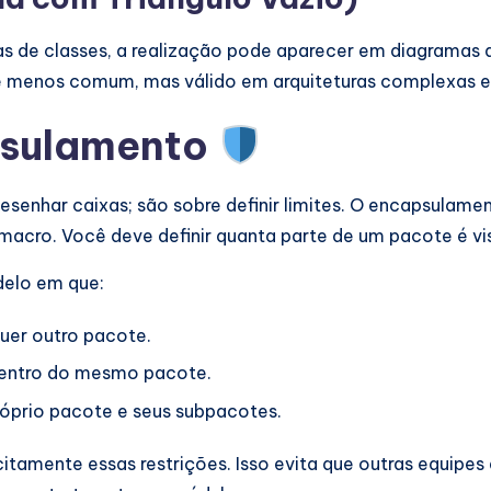
 de classes, a realização pode aparecer em diagramas d
o é menos comum, mas válido em arquiteturas complexas
apsulamento
senhar caixas; são sobre definir limites. O encapsulame
acro. Você deve definir quanta parte de um pacote é vis
elo em que:
quer outro pacote.
dentro do mesmo pacote.
róprio pacote e seus subpacotes.
citamente essas restrições. Isso evita que outras equi