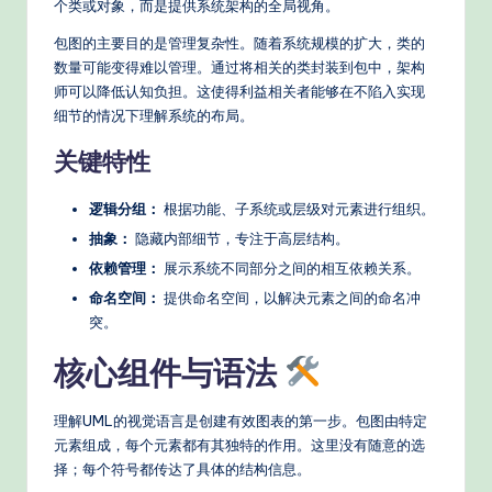
个类或对象，而是提供系统架构的全局视角。
n
包图的主要目的是管理复杂性。随着系统规模的扩大，类的
A
数量可能变得难以管理。通过将相关的类封装到包中，架构
I
师可以降低认知负担。这使得利益相关者能够在不陷入实现
细节的情况下理解系统的布局。
W
o
关键特性
r
逻辑分组：
根据功能、子系统或层级对元素进行组织。
k
抽象：
隐藏内部细节，专注于高层结构。
fl
依赖管理：
展示系统不同部分之间的相互依赖关系。
命名空间：
提供命名空间，以解决元素之间的命名冲
o
突。
w
核心组件与语法
s
&
理解UML的视觉语言是创建有效图表的第一步。包图由特定
M
元素组成，每个元素都有其独特的作用。这里没有随意的选
择；每个符号都传达了具体的结构信息。
o