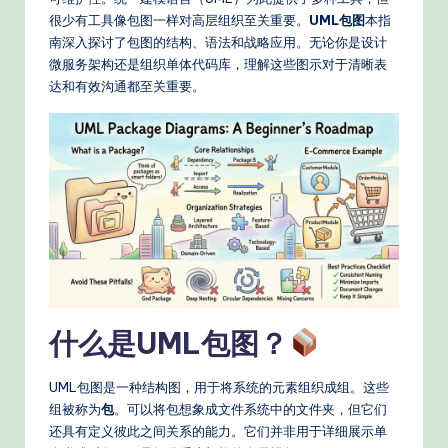
e
很少有工具像包图一样对高层组织至关重要。
UML包图
本指
d
南深入探讨了包图的结构、语法和战略应用。无论你是设计
C
微服务架构还是组织单体代码库，理解这些图示对于清晰表
达和有效沟通都至关重要。
hi
n
e
s
e
-
P
r
什么是UML包图？
o
UML包图是一种结构图，用于将系统的元素组织成组。这些
v
组被称为
包
。可以将包想象成文件系统中的文件夹，但它们
e
还具有定义彼此之间关系的能力。它们并非用于详细展示单