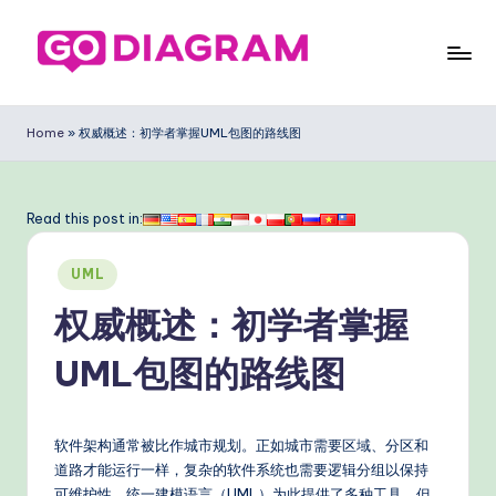
Skip
to
G
content
o
Home
»
权威概述：初学者掌握UML包图的路线图
D
ia
Read this post in:
g
Posted
ra
UML
in
m
权威概述：初学者掌握
Si
UML包图的路线图
m
pl
软件架构通常被比作城市规划。正如城市需要区域、分区和
ifi
道路才能运行一样，复杂的软件系统也需要逻辑分组以保持
可维护性。统一建模语言（UML）为此提供了多种工具，但