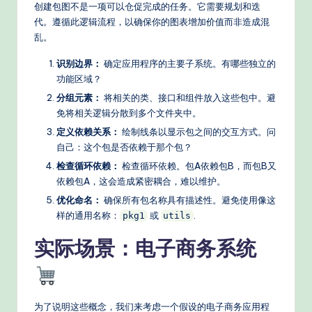
创建包图不是一项可以仓促完成的任务。它需要规划和迭
代。遵循此逻辑流程，以确保你的图表增加价值而非造成混
乱。
识别边界：
确定应用程序的主要子系统。有哪些独立的
功能区域？
分组元素：
将相关的类、接口和组件放入这些包中。避
免将相关逻辑分散到多个文件夹中。
定义依赖关系：
绘制线条以显示包之间的交互方式。问
自己：这个包是否依赖于那个包？
检查循环依赖：
检查循环依赖。包A依赖包B，而包B又
依赖包A，这会造成紧密耦合，难以维护。
优化命名：
确保所有包名称具有描述性。避免使用像这
样的通用名称：
或
.
pkg1
utils
实际场景：电子商务系统
为了说明这些概念，我们来考虑一个假设的电子商务应用程