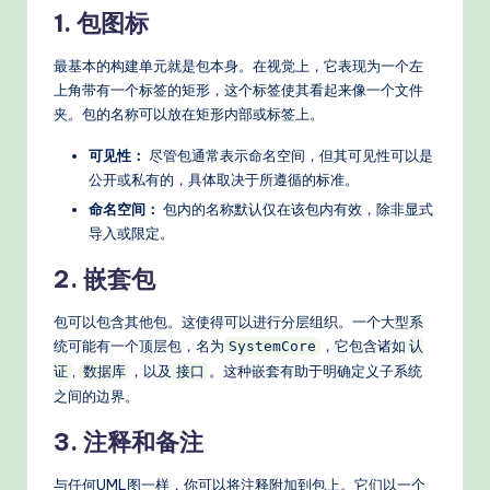
1. 包图标
d
e
最基本的构建单元就是包本身。在视觉上，它表现为一个左
上角带有一个标签的矩形，这个标签使其看起来像一个文件
rn
夹。包的名称可以放在矩形内部或标签上。
T
可见性：
尽管包通常表示命名空间，但其可见性可以是
e
公开或私有的，具体取决于所遵循的标准。
c
命名空间：
包内的名称默认仅在该包内有效，除非显式
导入或限定。
h
2. 嵌套包
M
e
包可以包含其他包。这使得可以进行分层组织。一个大型系
统可能有一个顶层包，名为
，它包含诸如
SystemCore
认
t
,
，以及
。这种嵌套有助于明确定义子系统
证
数据库
接口
h
之间的边界。
o
3. 注释和备注
d
与任何UML图一样，你可以将注释附加到包上。它们以一个