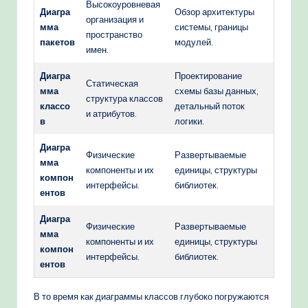
Высокоуровневая
Диагра
Обзор архитектуры
организация и
мма
системы, границы
пространство
пакетов
модулей.
имен.
Диагра
Проектирование
Статическая
мма
схемы базы данных,
структура классов
классо
детальный поток
и атрибутов.
в
логики.
Диагра
Физические
Развертываемые
мма
компоненты и их
единицы, структуры
компон
интерфейсы.
библиотек.
ентов
Диагра
Физические
Развертываемые
мма
компоненты и их
единицы, структуры
компон
интерфейсы.
библиотек.
ентов
В то время как диаграммы классов глубоко погружаются