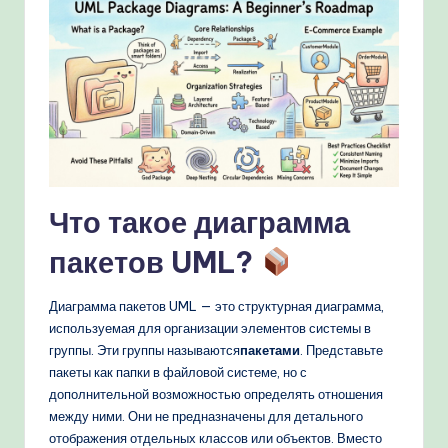
k
fl
o
w
s
&
M
Что такое диаграмма
o
пакетов UML?
d
e
Диаграмма пакетов UML — это структурная диаграмма,
используемая для организации элементов системы в
rn
группы. Эти группы называются
пакетами
. Представьте
T
пакеты как папки в файловой системе, но с
дополнительной возможностью определять отношения
e
между ними. Они не предназначены для детального
c
отображения отдельных классов или объектов. Вместо