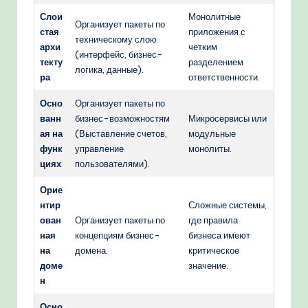
Слои
Монолитные
Организует пакеты по
стая
приложения с
техническому слою
архи
четким
(интерфейс, бизнес-
текту
разделением
логика, данные).
ра
ответственности.
Осно
Организует пакеты по
ванн
бизнес-возможностям
Микросервисы или
ая на
(Выставление счетов,
модульные
функ
управление
монолиты.
циях
пользователями).
Орие
нтир
Сложные системы,
ован
Организует пакеты по
где правила
ная
концепциям бизнес-
бизнеса имеют
на
домена.
критическое
доме
значение.
н
Осно