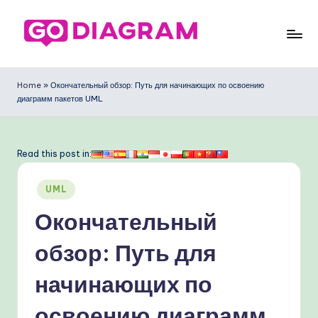
Перейти
к
G
содержимому
o
Home
»
Окончательный обзор: Путь для начинающих по освоению
диаграмм пакетов UML
D
ia
g
Read this post in:
ra
Опубликовано
UML
m
в
Окончательный
R
u
обзор: Путь для
s
начинающих по
si
освоению диаграмм