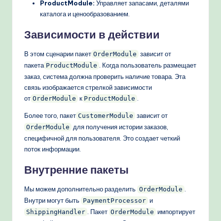
ProductModule:
Управляет запасами, деталями
каталога и ценообразованием.
Зависимости в действии
В этом сценарии пакет
зависит от
OrderModule
пакета
. Когда пользователь размещает
ProductModule
заказ, система должна проверить наличие товара. Эта
связь изображается стрелкой зависимости
от
к
.
OrderModule
ProductModule
Более того, пакет
зависит от
CustomerModule
для получения истории заказов,
OrderModule
специфичной для пользователя. Это создает четкий
поток информации.
Внутренние пакеты
Мы можем дополнительно разделить
.
OrderModule
Внутри могут быть
и
PaymentProcessor
. Пакет
импортирует
ShippingHandler
OrderModule