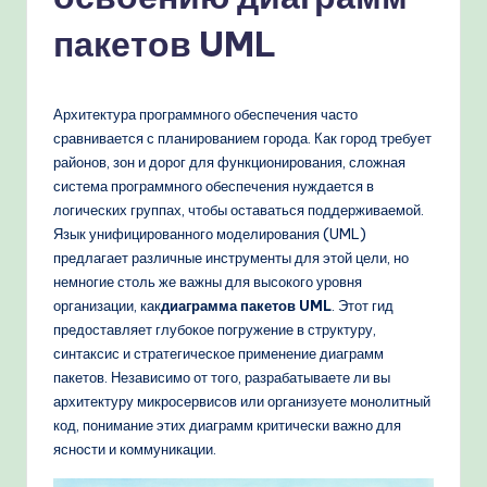
a
n
пакетов UML
-
P
Архитектура программного обеспечения часто
r
сравнивается с планированием города. Как город требует
районов, зон и дорог для функционирования, сложная
o
система программного обеспечения нуждается в
v
логических группах, чтобы оставаться поддерживаемой.
Язык унифицированного моделирования (UML)
e
предлагает различные инструменты для этой цели, но
n
немногие столь же важны для высокого уровня
организации, как
диаграмма пакетов UML
. Этот гид
A
предоставляет глубокое погружение в структуру,
I
синтаксис и стратегическое применение диаграмм
пакетов. Независимо от того, разрабатываете ли вы
W
архитектуру микросервисов или организуете монолитный
o
код, понимание этих диаграмм критически важно для
ясности и коммуникации.
r